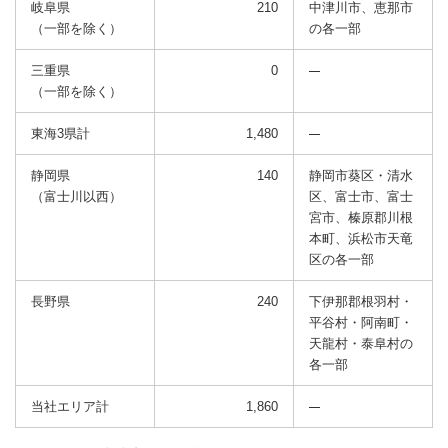
岐阜県
210
中津川市、恵那市
（一部を除く）
の
各一部
三重県
0
（一部を除く）
東海3県計
1,480
静岡県
140
静岡市葵区・清水
（富士川以西）
区、富士市、富士
宮市、
榛原郡川根
本町、浜松市天竜
区の各一部
長野県
240
下伊那郡根羽村・
平谷村・阿南町・
天龍村・泰阜村の
各一部
当社エリア計
1,860