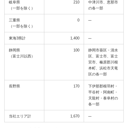
岐阜県
210
中津川市、恵那市
（一部を除く）
の
各一部
三重県
0
（一部を除く）
東海3県計
1,400
静岡県
100
静岡市葵区・清水
（富士川以西）
区、富士市、富士
宮市、
榛原郡川根
本町、浜松市天竜
区の各一部
長野県
170
下伊那郡根羽村・
平谷村・阿南町・
天龍村・泰阜村の
各一部
当社エリア計
1,670