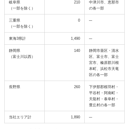
岐阜県
210
中津川市、恵那市
（一部を除く）
の
各一部
三重県
0
（一部を除く）
東海3県計
1,490
静岡県
140
静岡市葵区・清水
（富士川以西）
区、富士市、富士
宮市、
榛原郡川根
本町、浜松市天竜
区の各一部
長野県
260
下伊那郡根羽村・
平谷村・阿南町・
天龍村・泰阜村・
豊丘村の各一部
当社エリア計
1,890