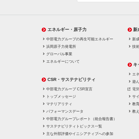
エネルギー・原子力
新
中部電力グループの再生可能エネルギー
新
浜岡原子力発電所
技
グローバル事業
エネルギーについて
キ
エネ
CSR・サステナビリティ
遊
中部電力グループ CSR宣言
電
トップメッセージ
サ
マテリアリティ
教
パフォーマンスデータ
教
中部電力グループレポート（統合報告書）
サステナビリティトピックス一覧
主な外部評価やイニシアティブへの参加