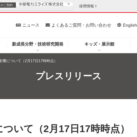
スの
ご契約
採用情報
いて
ニュース
よくあるご質問・お問い合わせ
Englis
新成長分野・技術研究開発
キッズ・展示館
お客さま
安定供給
法人のお客さま
影響について（2月17日17時時点）
・低コスト化
企業情報
プレスリリース
を開きます）
（新しいウィンドウを開きます）
質問・お問い合わせ
ついて（2月17日17時時点）