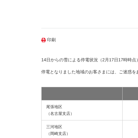
（新しいウィンドウを開きます）
（新
ニュース
よくあるご質問・お問い合わせ
印刷
14日からの雪による停電状況（2月17日17時時
停電となりました地域のお客さまには、ご迷惑を
尾張地区
（名古屋支店）
三河地区
（岡崎支店）