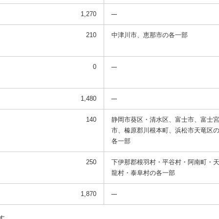
1,270
210
中津川市、恵那市の
各一部
0
1,480
140
静岡市葵区・清水区、富士市、富士
市、
榛原郡川根本町、浜松市天竜区
各一部
250
下伊那郡根羽村・平谷村・阿南町・
龍村・泰阜村の各一部
1,870
す。