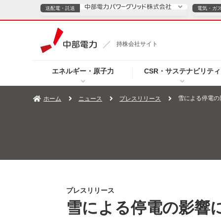
送配電・託送
電気・ガ
送配電・託送につ
持株会社サイト
電気・ガスのご契約
エネルギー・原子力
CSR・サステナビリティ
TOPページへ
TOPページへ
ご案内
個人の
雪による停電の
ホーム
ニュース
プレスリリース
サービス・ソリューション
企業情報
効率化
（新しいウィンドウを開きます）
（新しいウィンドウ
プレスリリース
お知らせ
よくあるご
プレスリリース
雪による停電の影響に