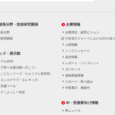
成長分野・技術研究開発
企業情報
成長分野
企業理念・経営ビジョン
術研究開発
中部電力グループにおけるDXの取
人財戦略
トップメッセージ
ッズ・展示館
会社情報
マルZOO
レポート・パンフレット
んで学べる展示館へ行こう！
ガバナンス
気こどもシリーズ「ちゅうでん壁新聞」
資材調達情報
イエンスクラブ「エレキッズ」
スポーツ・取り組み
育支援ツール
中部電力、挑戦中。
えて！よっしー先生
IR・投資家向け情報
IRニュース