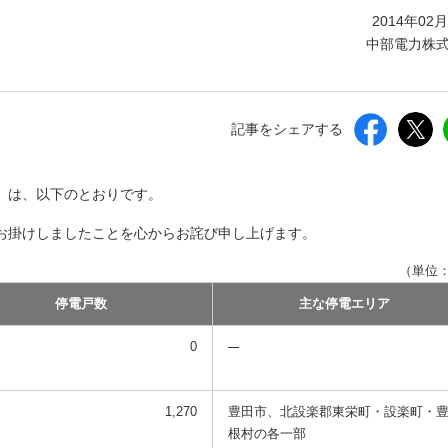
しいウィンドウを開きます）
2014年02
中部電力株
記事をシェアする
点）は、以下のとおりです。
お掛けしましたことを心からお詫び申し上げます。
（単位
停電戸数
主な停電エリア
0
1,270
豊田市、北設楽郡東栄町・設楽町・
根村の各一部