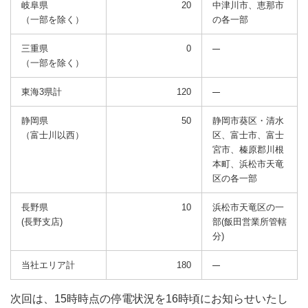
岐阜県
20
中津川市、恵那市
（一部を除く）
の各一部
三重県
0
（一部を除く）
東海3県計
120
静岡県
50
静岡市葵区・清水
（富士川以西）
区、富士市、富士
宮市、
榛原郡川根
本町、浜松市天竜
区の各一部
長野県
10
浜松市天竜区の一
(長野支店)
部(飯田営業所管轄
分)
当社エリア計
180
次回は、15時時点の停電状況を16時頃にお知らせいたし