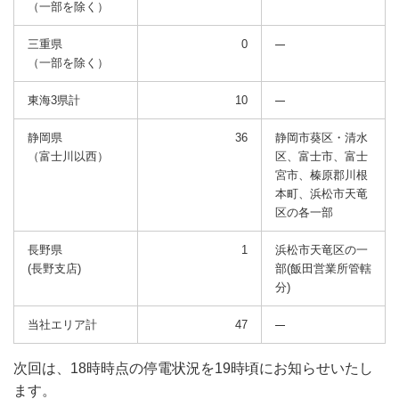
（一部を除く）
三重県
0
（一部を除く）
東海3県計
10
静岡県
36
静岡市葵区・清水
（富士川以西）
区、富士市、富士
宮市、
榛原郡川根
本町、浜松市天竜
区の各一部
長野県
1
浜松市天竜区の一
(長野支店)
部(飯田営業所管轄
分)
当社エリア計
47
次回は、18時時点の停電状況を19時頃にお知らせいたし
ます。