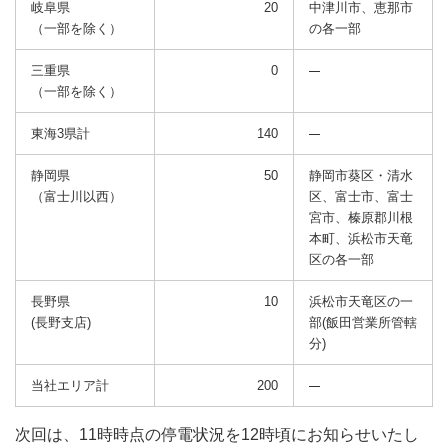
岐阜県
20
中津川市、恵那市
（一部を除く）
の各一部
三重県
0
（一部を除く）
東海3県計
140
静岡県
50
静岡市葵区・清水
（富士川以西）
区、富士市、富士
宮市、
榛原郡川根
本町、浜松市天竜
区の各一部
長野県
10
浜松市天竜区の一
(長野支店)
部(飯田営業所管轄
分)
当社エリア計
200
次回は、11時時点の停電状況を12時頃にお知らせいたし