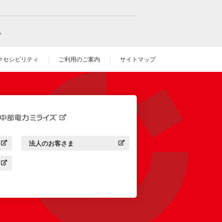
。
クセシビリティ
ご利用のご案内
サイトマップ
いウィンドウを開きます）
法人のお客さま
す）
中部電力ミライズ：
（新しいウィンドウを開きます）
す）