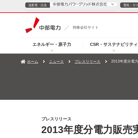
送配電・託送
電気・ガ
送配電・託送につ
持株会社サイト
電気・ガスのご契約
エネルギー・原子力
CSR・サステナビリティ
TOPページへ
TOPページへ
ご案内
個人の
2013年度分電
ホーム
ニュース
プレスリリース
サービス・ソリューション
企業情報
効率化
（新しいウィンドウを開きます）
（新しいウィンドウ
プレスリリース
お知らせ
よくあるご
プレスリリース
2013年度分電力販売