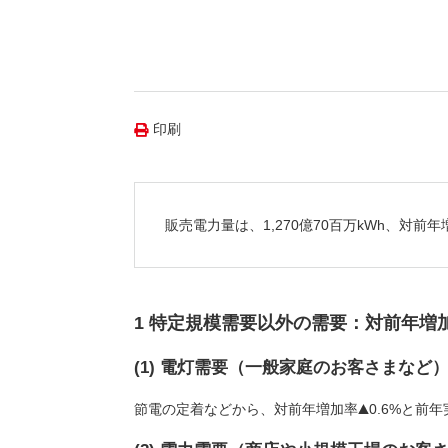
（新しいウィンドウを開きます）
（新
ニュース
よくあるご質問・お問い合わせ
印刷
販売電力量は、1,270億70百万kWh、対前
1 特定規模需要以外の需要：対前年増
(1) 電灯需要（一般家庭のお客さまなど
節電の定着などから、対前年増加率
0.6%と前