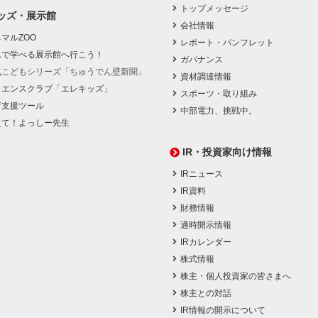
トップメッセージ
ッズ・展示館
会社情報
マルZOO
レポート・パンフレット
んで学べる展示館へ行こう！
ガバナンス
気こどもシリーズ「ちゅうでん壁新聞」
資材調達情報
イエンスクラブ「エレキッズ」
スポーツ・取り組み
育支援ツール
中部電力、挑戦中。
えて！よっしー先生
IR・投資家向け情報
IRニュース
IR資料
財務情報
適時開示情報
IRカレンダー
株式情報
株主・個人投資家の皆さまへ
株主との対話
IR情報の開示について