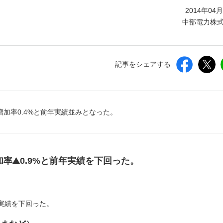
しいウィンドウを開きます）
2014年04
中部電力株
記事をシェアする
年増加率0.4%と前年実績並みとなった。
加率
0.9%と前年実績を下回った。
）
年実績を下回った。