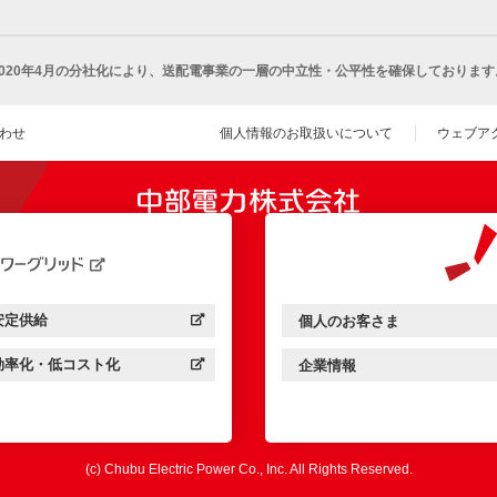
2020年4月の分社化により、
送配電事業の一層の中立性・公平性を確保しております
わせ
個人情報のお取扱いについて
ウェブア
（新し
開きます）
安定供給
個人のお客さま
中部電力パワーグリッド：
（新しいウィンドウを開きます）
中部電力ミライズ：
（新しいウィンドウを開きま
効率化・低コスト化
企業情報
中部電力パワーグリッド：
（新しいウィンドウを開きます）
中部電力ミライズ：
（新しいウィンドウを開きま
(c) Chubu Electric Power Co., Inc. All Rights Reserved.