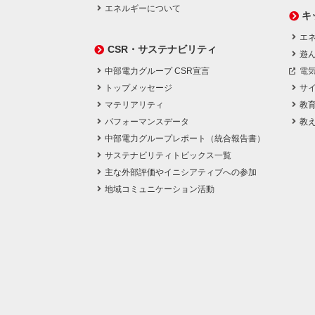
エネルギーについて
キ
エネ
CSR・サステナビリティ
遊
中部電力グループ CSR宣言
電
トップメッセージ
サ
マテリアリティ
教
パフォーマンスデータ
教
中部電力グループレポート（統合報告書）
サステナビリティトピックス一覧
主な外部評価やイニシアティブへの参加
地域コミュニケーション活動