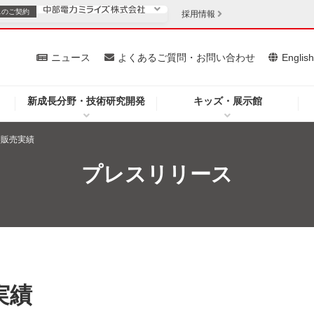
スの
ご契約
採用情報
いて
ニュース
よくあるご質問・お問い合わせ
Englis
新成長分野・技術研究開発
キッズ・展示館
お客さま
安定供給
法人のお客さま
力販売実績
・低コスト化
企業情報
プレスリリース
を開きます）
（新しいウィンドウを開きます）
質問・お問い合わせ
実績