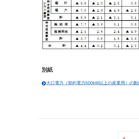
別紙
大口電力（契約電力500kW以上の産業用）の動向[P