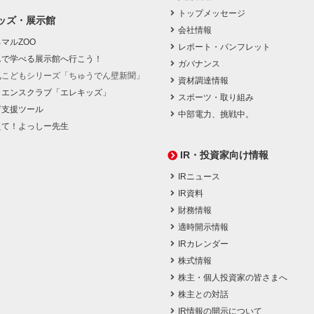
トップメッセージ
ッズ・展示館
会社情報
マルZOO
レポート・パンフレット
んで学べる展示館へ行こう！
ガバナンス
気こどもシリーズ「ちゅうでん壁新聞」
資材調達情報
イエンスクラブ「エレキッズ」
スポーツ・取り組み
育支援ツール
中部電力、挑戦中。
えて！よっしー先生
IR・投資家向け情報
IRニュース
IR資料
財務情報
適時開示情報
IRカレンダー
株式情報
株主・個人投資家の皆さまへ
株主との対話
IR情報の開示について