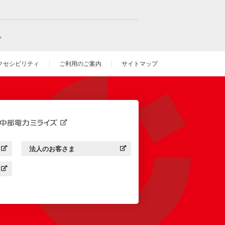
。
クセシビリティ
ご利用のご案内
サイトマップ
いウィンドウを開きます）
法人のお客さま
す）
中部電力ミライズ：
（新しいウィンドウを開きます）
す）