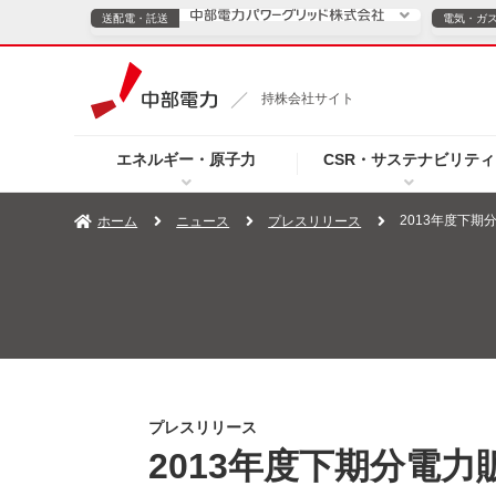
送配電・託送
電気・ガ
送配電・託送につ
持株会社サイト
電気・ガスのご契約
エネルギー・原子力
CSR・サステナビリティ
TOPページへ
TOPページへ
ご案内
個人の
2013年度下期
ホーム
ニュース
プレスリリース
サービス・ソリューション
企業情報
効率化
（新しいウィンドウを開きます）
（新しいウィンドウ
プレスリリース
お知らせ
よくあるご
プレスリリース
2013年度下期分電力