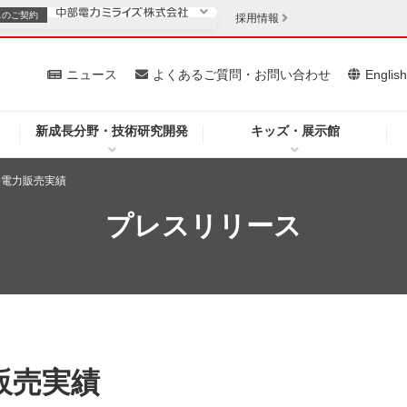
スの
ご契約
採用情報
いて
ニュース
よくあるご質問・お問い合わせ
Englis
新成長分野・技術研究開発
キッズ・展示館
お客さま
安定供給
法人のお客さま
分電力販売実績
・低コスト化
企業情報
プレスリリース
を開きます）
（新しいウィンドウを開きます）
質問・お問い合わせ
販売実績