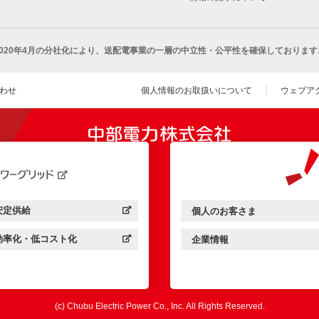
2020年4月の分社化により、
送配電事業の一層の中立性・公平性を確保しております
わせ
個人情報のお取扱いについて
ウェブア
（新し
開きます）
安定供給
個人のお客さま
中部電力パワーグリッド：
（新しいウィンドウを開きます）
中部電力ミライズ：
（新しいウィンドウを開きま
効率化・低コスト化
企業情報
中部電力パワーグリッド：
（新しいウィンドウを開きます）
中部電力ミライズ：
（新しいウィンドウを開きま
(c) Chubu Electric Power Co., Inc. All Rights Reserved.