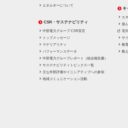
エネルギーについて
キ
エネ
CSR・サステナビリティ
遊
中部電力グループ CSR宣言
電
トップメッセージ
サ
マテリアリティ
教
パフォーマンスデータ
教
中部電力グループレポート（統合報告書）
サステナビリティトピックス一覧
主な外部評価やイニシアティブへの参加
地域コミュニケーション活動