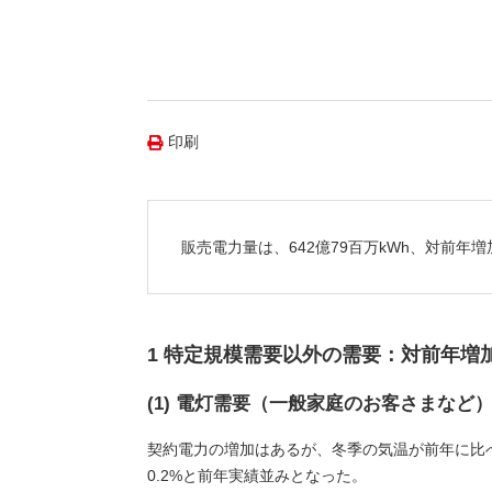
（新しいウィンドウを開きます）
（新
ニュース
よくあるご質問・お問い合わせ
印刷
販売電力量は、642億79百万kWh、対前年
1 特定規模需要以外の需要：対前年増
(1) 電灯需要（一般家庭のお客さまなど
契約電力の増加はあるが、冬季の気温が前年に比
0.2%と前年実績並みとなった。