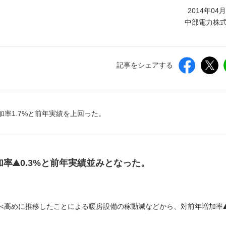
しいウィンドウを開きます）
2014年04
中部電力株
記事をシェアする
増加率1.7%と前年実績を上回った。
加率
0.3%と前年実績並みとなった。
）
べ高めに推移したことによる暖房設備の稼動減などから、対前年増加率