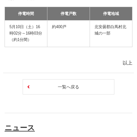
停電時間
停電戸数
停電地域
5月10日（土）16
約400戸
北安曇郡白馬村北
時02分～16時03分
城の一部
（約1分間）
以上
一覧へ戻る
ニュース