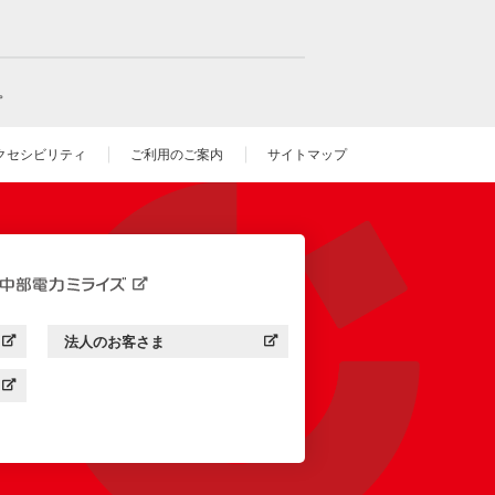
。
クセシビリティ
ご利用のご案内
サイトマップ
いウィンドウを開きます）
法人のお客さま
す）
中部電力ミライズ：
（新しいウィンドウを開きます）
す）