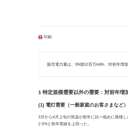
（新しいウィンドウを開きます）
（新
ニュース
よくあるご質問・お問い合わせ
印刷
販売電力量は、99億52百万kWh、対前年増
1 特定規模需要以外の需要：対前年増
(1) 電灯需要（一般家庭のお客さまなど
3月から4月上旬の気温が前年に比べ低めに推移
2.5%と前年実績を上回った。