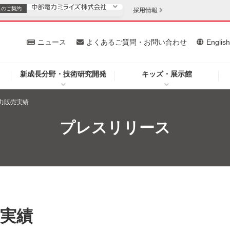
スの
ご契約
採用情報
いて
ニュース
よくあるご質問・お問い合わせ
Englis
新成長分野・技術研究開発
キッズ・展示館
お客さま
安定供給
法人のお客さま
電力販売実績
・低コスト化
企業情報
プレスリリース
を開きます）
（新しいウィンドウを開きます）
質問・お問い合わせ
売実績