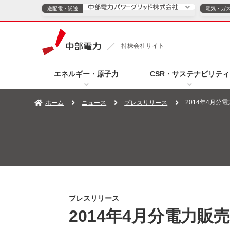
送配電・託送
電気・ガ
送配電・託送につ
持株会社サイト
電気・ガスのご契約
エネルギー・原子力
CSR・サステナビリティ
TOPページへ
TOPページへ
ご案内
個人の
2014年4月分
ホーム
ニュース
プレスリリース
サービス・ソリューション
企業情報
効率化
（新しいウィンドウを開きます）
（新しいウィンドウ
プレスリリース
お知らせ
よくあるご
プレスリリース
2014年4月分電力販