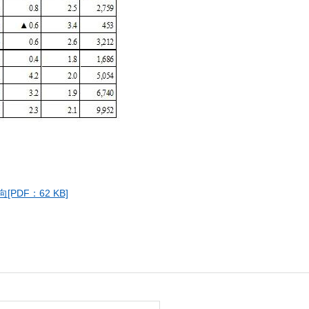
DF：62 KB]