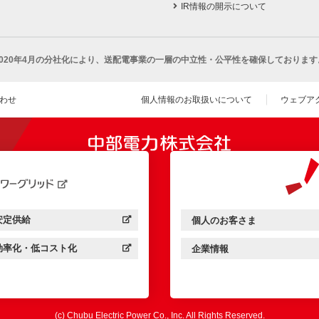
IR情報の開示について
2020年4月の分社化により、
送配電事業の一層の中立性・公平性を確保しております
わせ
個人情報のお取扱いについて
ウェブア
（新し
開きます）
安定供給
個人のお客さま
中部電力パワーグリッド：
（新しいウィンドウを開きます）
中部電力ミライズ：
（新しいウィンドウを開きま
効率化・低コスト化
企業情報
中部電力パワーグリッド：
（新しいウィンドウを開きます）
中部電力ミライズ：
（新しいウィンドウを開きま
(c) Chubu Electric Power Co., Inc. All Rights Reserved.