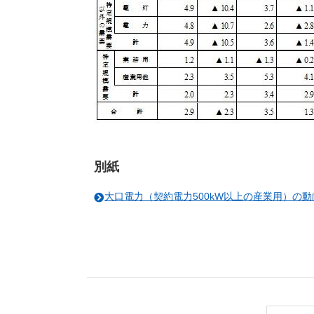
別紙
大口電力（契約電力500kW以上の産業用）の動向[P