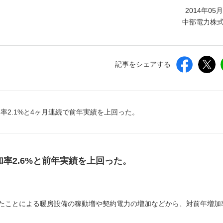
しいウィンドウを開きます）
2014年05
中部電力株
記事をシェアする
加率2.1%と4ヶ月連続で前年実績を上回った。
加率2.6%と前年実績を上回った。
）
したことによる暖房設備の稼動増や契約電力の増加などから、対前年増加