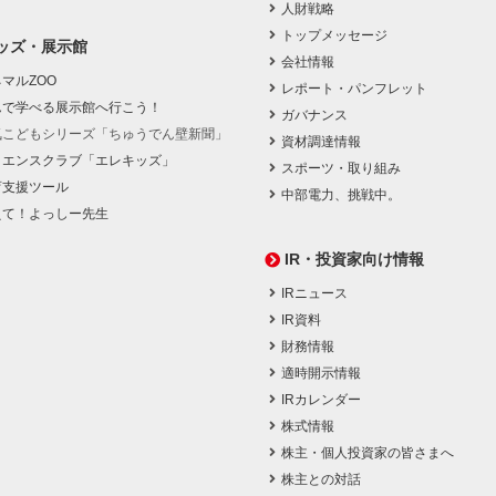
人財戦略
トップメッセージ
ッズ・展示館
会社情報
マルZOO
レポート・パンフレット
んで学べる展示館へ行こう！
ガバナンス
気こどもシリーズ「ちゅうでん壁新聞」
資材調達情報
イエンスクラブ「エレキッズ」
スポーツ・取り組み
育支援ツール
中部電力、挑戦中。
えて！よっしー先生
IR・投資家向け情報
IRニュース
IR資料
財務情報
適時開示情報
IRカレンダー
株式情報
株主・個人投資家の皆さまへ
株主との対話