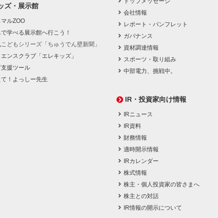
トップメッセージ
ッズ・展示館
会社情報
マルZOO
レポート・パンフレット
んで学べる展示館へ行こう！
ガバナンス
気こどもシリーズ「ちゅうでん壁新聞」
資材調達情報
イエンスクラブ「エレキッズ」
スポーツ・取り組み
育支援ツール
中部電力、挑戦中。
えて！よっしー先生
IR・投資家向け情報
IRニュース
IR資料
財務情報
適時開示情報
IRカレンダー
株式情報
株主・個人投資家の皆さまへ
株主との対話
IR情報の開示について