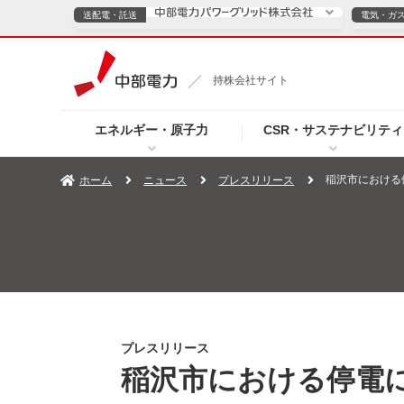
送配電・託送
電気・ガ
送配電・託送につ
持株会社サイト
電気・ガスのご契約
エネルギー・原子力
CSR・サステナビリティ
TOPページへ
TOPページへ
ご案内
個人の
稲沢市における
ホーム
ニュース
プレスリリース
サービス・ソリューション
企業情報
効率化
（新しいウィンドウを開きます）
（新しいウィンドウ
プレスリリース
お知らせ
よくあるご
プレスリリース
稲沢市における停電