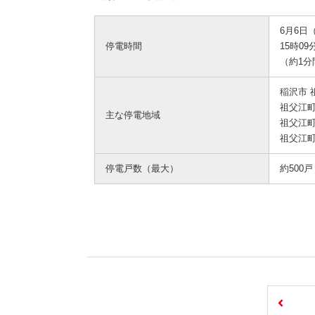
6月6日
停電時間
15時09
（約1分
稲沢市
祖父江
主な停電地域
祖父江
祖父江
停電戸数（最大）
約500戸