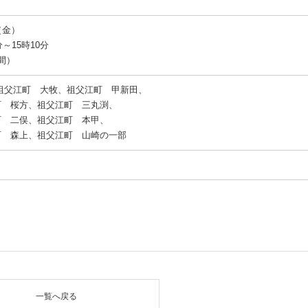
（金）
分～15時10分
間）
 祖父江町 大牧、祖父江町 甲新田、
町 桜方、祖父江町 三丸渕、
町 二俣、祖父江町 本甲、
町 森上、祖父江町 山崎の一部
一覧へ戻る