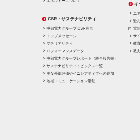
エネルギーについて
キ
エネ
CSR・サステナビリティ
遊
中部電力グループ CSR宣言
電
トップメッセージ
サ
マテリアリティ
教
パフォーマンスデータ
教
中部電力グループレポート（統合報告書）
サステナビリティトピックス一覧
主な外部評価やイニシアティブへの参加
地域コミュニケーション活動