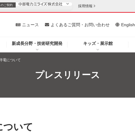
スの
ご契約
採用情報
いて
ニュース
よくあるご質問・お問い合わせ
Englis
新成長分野・技術研究開発
キッズ・展示館
お客さま
安定供給
法人のお客さま
停電について
・低コスト化
企業情報
プレスリリース
を開きます）
（新しいウィンドウを開きます）
質問・お問い合わせ
について