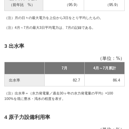
（前年比 %）
（95.9）
（95.9）
（注）月の日々の最大電力を上位から3日をとり平均したもの。
（注）4月～7月の最大3日平均電力は、7月の記録である。
3 出水率
（単位：%）
7月
4月～7月累計
出水率
82.7
86.4
（注）出水率＝（水力発電量／過去30ヶ年の水力発電量の平均）×100
100%を境に豊水・渇水の程度を表す。
4 原子力設備利用率