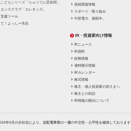
気こどもシリーズ「ちゅうでん壁新聞」
資材調達情報
イエンスクラブ「エレキッズ」
スポーツ・取り組み
育支援ツール
中部電力、挑戦中。
えて！よっしー先生
IR・投資家向け情報
IRニュース
IR資料
財務情報
適時開示情報
IRカレンダー
株式情報
株主・個人投資家の皆さまへ
株主との対話
IR情報の開示について
2020年4月の分社化により、
送配電事業の一層の中立性・公平性を確保しております