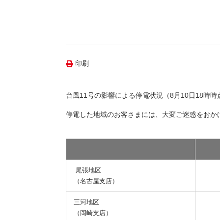
（新しいウィンドウを開きます）
（新
ニュース
よくあるご質問・お問い合わせ
印刷
台風11号の影響による停電状況（8月10日18時
停電した地域のお客さまには、大変ご迷惑をおか
尾張地区
（名古屋支店）
三河地区
（岡崎支店）