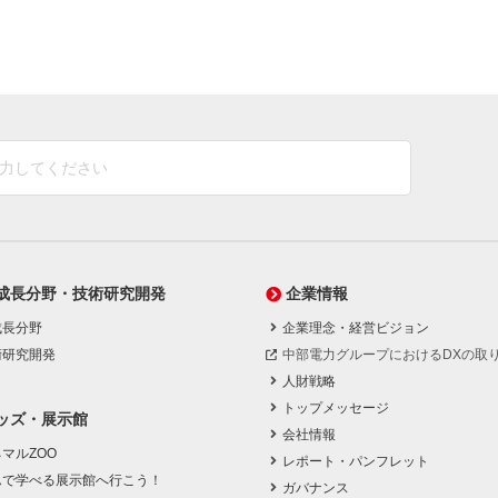
成長分野・技術研究開発
企業情報
成長分野
企業理念・経営ビジョン
術研究開発
中部電力グループにおけるDXの取
人財戦略
トップメッセージ
ッズ・展示館
会社情報
マルZOO
レポート・パンフレット
んで学べる展示館へ行こう！
ガバナンス