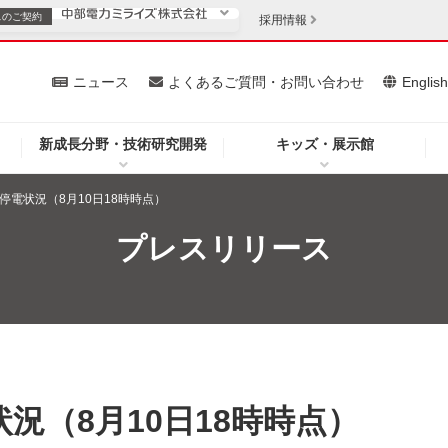
スの
ご契約
採用情報
いて
ニュース
よくあるご質問・お問い合わせ
Englis
新成長分野・技術研究開発
キッズ・展示館
お客さま
安定供給
法人のお客さま
停電状況（8月10日18時時点）
・低コスト化
企業情報
プレスリリース
を開きます）
（新しいウィンドウを開きます）
質問・お問い合わせ
況（8月10日18時時点）