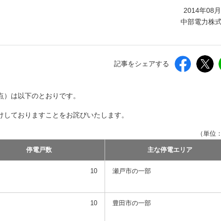
しいウィンドウを開きます）
2014年08
中部電力株
記事をシェアする
時点）は以下のとおりです。
けしておりますことをお詫びいたします。
（単位
停電戸数
主な停電エリア
10
瀬戸市の一部
10
豊田市の一部