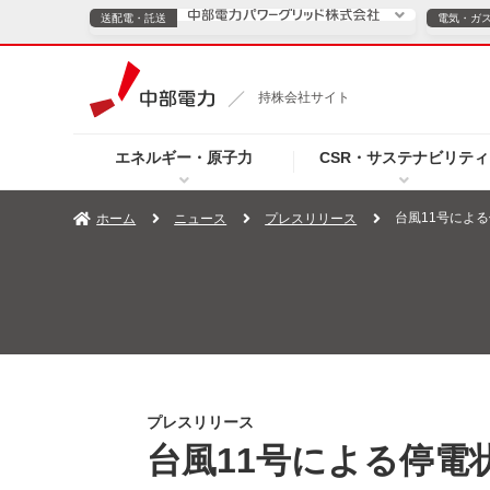
送配電・託送
電気・ガ
送配電・託送につ
持株会社サイト
電気・ガスのご契約
エネルギー・原子力
CSR・サステナビリティ
TOPページへ
TOPページへ
ご案内
個人の
台風11号による
ホーム
ニュース
プレスリリース
サービス・ソリューション
企業情報
効率化
（新しいウィンドウを開きます）
（新しいウィンドウ
プレスリリース
お知らせ
よくあるご
プレスリリース
台風11号による停電状