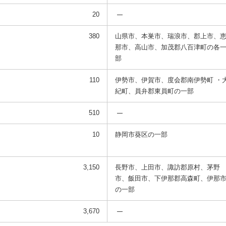
20
380
山県市、本巣市、瑞浪市、郡上市、
那市、高山市、加茂郡八百津町の各
部
110
伊勢市、伊賀市、度会郡南伊勢町 ・
紀町、員弁郡東員町の一部
510
10
静岡市葵区の一部
3,150
長野市、上田市、諏訪郡原村、茅野
市、飯田市、下伊那郡高森町、伊那
の一部
3,670