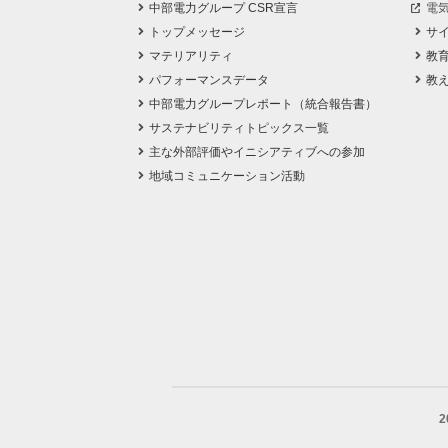
中部電力グループ CSR宣言
電
トップメッセージ
サ
マテリアリティ
教
パフォーマンスデータ
教
中部電力グループレポート（統合報告書）
サステナビリティトピックス一覧
主な外部評価やイニシアティブへの参加
地域コミュニケーション活動