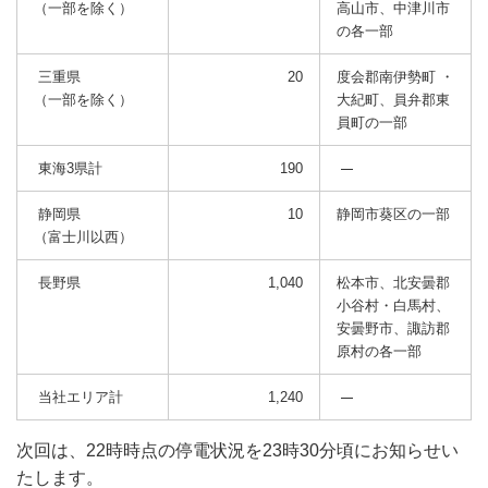
（一部を除く）
高山市、中津川市
の各一部
三重県
20
度会郡南伊勢町 ・
（一部を除く）
大紀町、員弁郡東
員町の一部
東海3県計
190
静岡県
10
静岡市葵区の一部
（富士川以西）
長野県
1,040
松本市、北安曇郡
小谷村・白馬村、
安曇野市、諏訪郡
原村の各一部
当社エリア計
1,240
次回は、22時時点の停電状況を23時30分頃にお知らせい
たします。