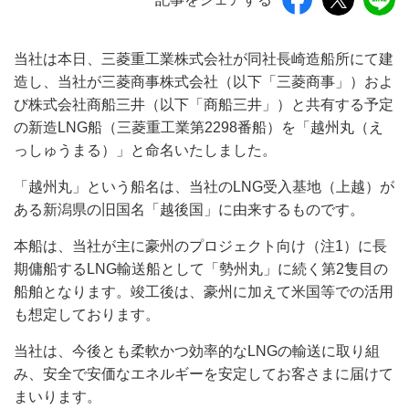
当社は本日、三菱重工業株式会社が同社長崎造船所にて建
造し、当社が三菱商事株式会社（以下「三菱商事」）およ
び株式会社商船三井（以下「商船三井」）と共有する予定
の新造LNG船（三菱重工業第2298番船）を「越州丸（え
っしゅうまる）」と命名いたしました。
「越州丸」という船名は、当社のLNG受入基地（上越）が
ある新潟県の旧国名「越後国」に由来するものです。
本船は、当社が主に豪州のプロジェクト向け（注1）に長
期傭船するLNG輸送船として「勢州丸」に続く第2隻目の
船舶となります。竣工後は、豪州に加えて米国等での活用
も想定しております。
当社は、今後とも柔軟かつ効率的なLNGの輸送に取り組
み、安全で安価なエネルギーを安定してお客さまに届けて
まいります。