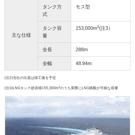
タンク方
モス型
式
3
タンク容
153,000m
(注3）
主な仕様
量
全長
288m
全幅
48.94m
(注2)当社の出資は竣工後を予定
3
(注3)LNGタンク総容積155,300m
のうち実際にLNG積載が可能な容量