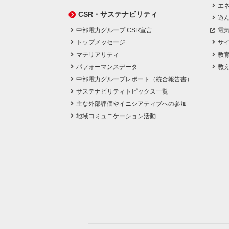
エネ
CSR・サステナビリティ
遊
中部電力グループ CSR宣言
電
トップメッセージ
サ
マテリアリティ
教
パフォーマンスデータ
教
中部電力グループレポート（統合報告書）
サステナビリティトピックス一覧
主な外部評価やイニシアティブへの参加
地域コミュニケーション活動