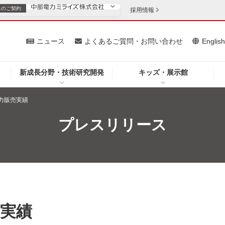
スの
ご契約
採用情報
いて
ニュース
よくあるご質問・お問い合わせ
Englis
新成長分野・技術研究開発
キッズ・展示館
お客さま
安定供給
法人のお客さま
電力販売実績
・低コスト化
企業情報
プレスリリース
を開きます）
（新しいウィンドウを開きます）
質問・お問い合わせ
売実績