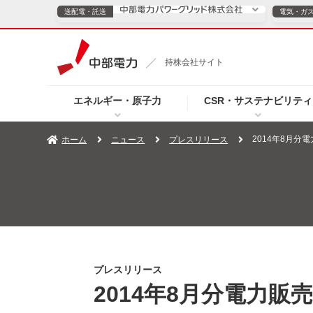
送配電・託送
電気・ガ
送配電・託送につ
持株会社サイト
電気・ガスのご契約
エネルギー・原子力
CSR・サステナビリティ
TOPページへ
TOPページへ
ご案内
個人の
2014年8月分
ホーム
ニュース
プレスリリース
サービス・ソリューション
企業情報
効率化
（新しいウィンドウを開きます）
（新しいウィンドウ
プレスリリース
お知らせ
よくあるご
プレスリリース
2014年8月分電力販