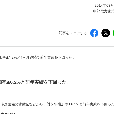
しいウィンドウを開きます）
2014年09
中部電力株
記事をシェアする
加率
4.2%と4ヶ月連続で前年実績を下回った。
加率
6.2%と前年実績を下回った。
）
る冷房設備の稼動減などから、対前年増加率
6.1%と前年実績を下回っ