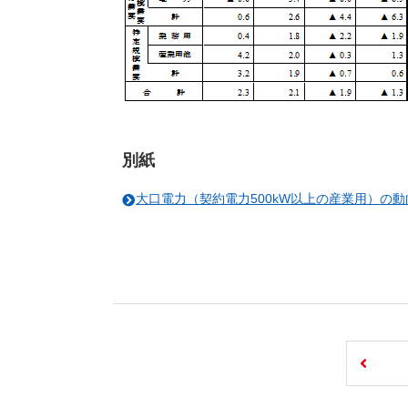
別紙
大口電力（契約電力500kW以上の産業用）の動向[P