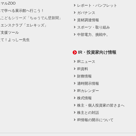
マルZOO
レポート・パンフレット
んで学べる展示館へ行こう！
ガバナンス
気こどもシリーズ「ちゅうでん壁新聞」
資材調達情報
イエンスクラブ「エレキッズ」
スポーツ・取り組み
育支援ツール
中部電力、挑戦中。
えて！よっしー先生
IR・投資家向け情報
IRニュース
IR資料
財務情報
適時開示情報
IRカレンダー
株式情報
株主・個人投資家の皆さまへ
株主との対話
IR情報の開示について