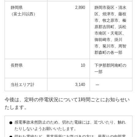
静岡県
2,890
静岡市葵区・清水
（富士川以西）
区、焼津市、藤枝
市、牧之原市、榛
原郡吉田町、浜松
市南区・天竜区、
御前崎市、掛川
市、菊川市、周智
郡森町の各一部
長野県
10
下伊那郡阿南町の
一部
当社エリア計
3,140
今後は、定時の停電状況について1時間ごとにお知らせい
たします。
感電事故未然防止のため、切れた電線には、近づいたり、触れ
たりしないようお願いいたします。
切れた電線など、異常箇所にお気づきの方は、最寄りの中部電