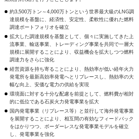
約3,500万トン～4,000万トンという世界最大級のLNG調
達規模を基盤に、経済性、安定性、柔軟性に優れた燃料
調達ポートフォリオを確立
拡大した調達規模を基盤として、個々に実施してきた上
流事業、輸送事業、トレーディング事業を共同で一層大
規模に展開することにより、収益機会を拡大しつつ燃料
調達力をさらに強化
経営資源を持ち寄ることにより、熱効率が低い経年火力
発電所を最新高効率発電へとリプレースし、熱効率の大
幅な向上、安価な電力の供給を実現
環境面に対する十分な配慮を前提として、燃料費が相対
的に低位である石炭火力発電事業を拡大
国内発電事業（リプレース等）と並行して海外発電事業
を展開することにより、相互間の有効なフィードバック
をはかりつつ、ボーダーレスな発電事業モデルを確立
し、発電事業を強化