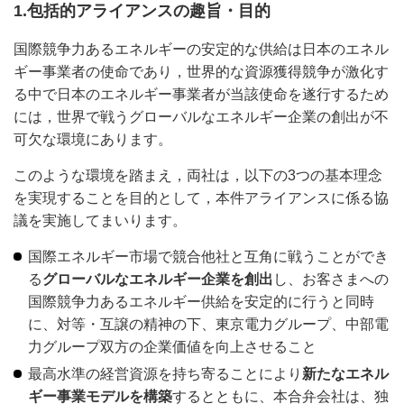
1.包括的アライアンスの趣旨・目的
国際競争力あるエネルギーの安定的な供給は日本のエネル
ギー事業者の使命であり，世界的な資源獲得競争が激化す
る中で日本のエネルギー事業者が当該使命を遂行するため
には，世界で戦うグローバルなエネルギー企業の創出が不
可欠な環境にあります。
このような環境を踏まえ，両社は，以下の3つの基本理念
を実現することを目的として，本件アライアンスに係る協
議を実施してまいります。
国際エネルギー市場で競合他社と互角に戦うことができ
る
グローバルなエネルギー企業を創出
し、お客さまへの
国際競争力あるエネルギー供給を安定的に行うと同時
に、対等・互譲の精神の下、東京電力グループ、中部電
力グループ双方の企業価値を向上させること
最高水準の経営資源を持ち寄ることにより
新たなエネル
ギー事業モデルを構築
するとともに、本合弁会社は、独