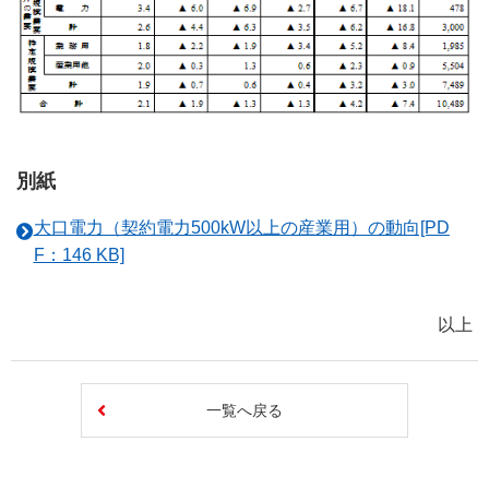
別紙
大口電力（契約電力500kW以上の産業用）の動向[PD
F：146 KB]
以上
一覧へ戻る