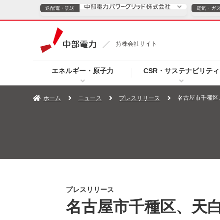
送配電・託送
電気・ガ
送配電・託送につ
持株会社サイト
電気・ガスのご契約
エネルギー・原子力
CSR・サステナビリティ
TOPページへ
TOPページへ
ご案内
個人の
名古屋市千種区
ホーム
ニュース
プレスリリース
サービス・ソリューション
企業情報
効率化
（新しいウィンドウを開きます）
（新しいウィンドウ
プレスリリース
お知らせ
よくあるご
プレスリリース
名古屋市千種区、天