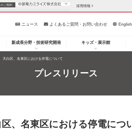
スの
ご契約
採用情報
いて
ニュース
よくあるご質問・お問い合わせ
Englis
新成長分野・技術研究開発
キッズ・展示館
お客さま
安定供給
法人のお客さま
、天白区、名東区における停電について
・低コスト化
企業情報
プレスリリース
を開きます）
（新しいウィンドウを開きます）
質問・お問い合わせ
白区、名東区における停電につ