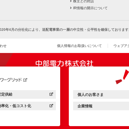
株主との対話
IR情報の開示について
2020年4月の分社化により、
送配電事業の一層の中立性・公平性を確保しております
わせ
個人情報のお取扱いについて
ウェブア
（新し
開きます）
安定供給
個人のお客さま
中部電力パワーグリッド：
（新しいウィンドウを開きます）
中部電力ミライズ：
（新しいウィンドウを開きま
効率化・低コスト化
企業情報
中部電力パワーグリッド：
（新しいウィンドウを開きます）
中部電力ミライズ：
（新しいウィンドウを開きま