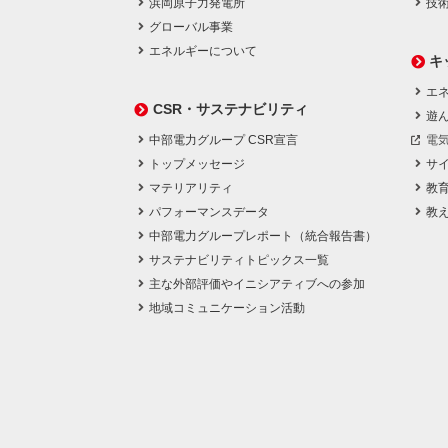
浜岡原子力発電所
技
グローバル事業
エネルギーについて
キ
エネ
CSR・サステナビリティ
遊
中部電力グループ CSR宣言
電
トップメッセージ
サ
マテリアリティ
教
パフォーマンスデータ
教
中部電力グループレポート（統合報告書）
サステナビリティトピックス一覧
主な外部評価やイニシアティブへの参加
地域コミュニケーション活動