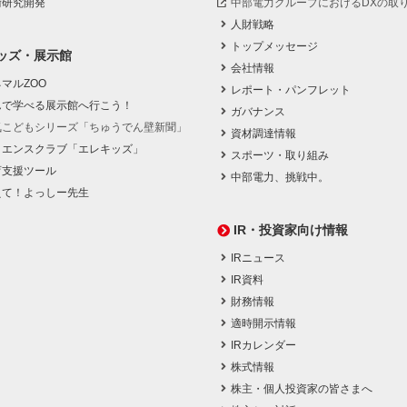
術研究開発
中部電力グループにおけるDXの取
人財戦略
トップメッセージ
ッズ・展示館
会社情報
マルZOO
レポート・パンフレット
んで学べる展示館へ行こう！
ガバナンス
気こどもシリーズ「ちゅうでん壁新聞」
資材調達情報
イエンスクラブ「エレキッズ」
スポーツ・取り組み
育支援ツール
中部電力、挑戦中。
えて！よっしー先生
IR・投資家向け情報
IRニュース
IR資料
財務情報
適時開示情報
IRカレンダー
株式情報
株主・個人投資家の皆さまへ