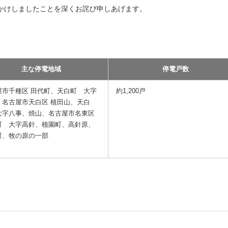
かけしましたことを深くお詫び申しあげます。
主な停電地域
停電戸数
屋市千種区 田代町、天白町 大字
約1,200戸
、名古屋市天白区 植田山、天白
大字八事、焼山、名古屋市名東区
町 大字高針、植園町、高針原、
町、牧の原の一部