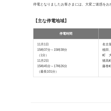
停電となりましたお客さまには、大変ご迷惑をお
【主な停電地域】
停電時間
11月1日
名古
15時37分～15時38分
植田
（1分）
町 
11月2日
猪高
15時45分～17時26分
藤巻
（最長101分）