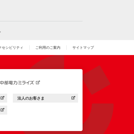
。
クセシビリティ
ご利用のご案内
サイトマップ
いウィンドウを開きます）
法人のお客さま
す）
中部電力ミライズ：
（新しいウィンドウを開きます）
す）