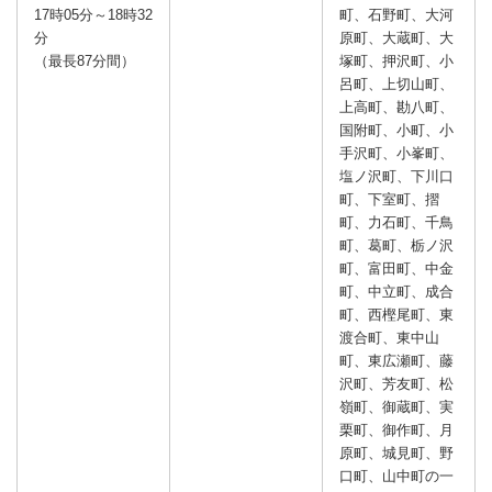
17時05分～18時32
町、石野町、大河
分
原町、大蔵町、大
（最長87分間）
塚町、押沢町、小
呂町、上切山町、
上高町、勘八町、
国附町、小町、小
手沢町、小峯町、
塩ノ沢町、下川口
町、下室町、摺
町、力石町、千鳥
町、葛町、栃ノ沢
町、富田町、中金
町、中立町、成合
町、西樫尾町、東
渡合町、東中山
町、東広瀬町、藤
沢町、芳友町、松
嶺町、御蔵町、実
栗町、御作町、月
原町、城見町、野
口町、山中町の一