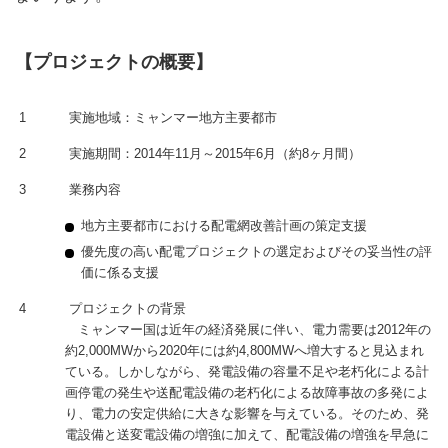
【プロジェクトの概要】
1
実施地域：ミャンマー地方主要都市
2
実施期間：2014年11月～2015年6月（約8ヶ月間）
3
業務内容
地方主要都市における配電網改善計画の策定支援
優先度の高い配電プロジェクトの選定およびその妥当性の評
価に係る支援
4
プロジェクトの背景
ミャンマー国は近年の経済発展に伴い、電力需要は2012年の
約2,000MWから2020年には約4,800MWへ増大すると見込まれ
ている。しかしながら、発電設備の容量不足や老朽化による計
画停電の発生や送配電設備の老朽化による故障事故の多発によ
り、電力の安定供給に大きな影響を与えている。そのため、発
電設備と送変電設備の増強に加えて、配電設備の増強を早急に