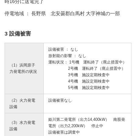
時16分に送電完了
停電地域 ： 長野県 北安曇郡白馬村 大字神城の一部
3 設備被害
設備被害 ： なし
放射能の影響 ： なし
運転状況： 1号機 運転終了（廃止措置中）
（1）浜岡原子
2号機 運転終了（廃止措置中）
力発電所の状況
3号機 施設定期検査中
4号機 施設定期検査中
5号機 施設定期検査中
（2）火力発電
設備被害なし
設備
姫川第二発電所（出力14,400kW） 南股発
（3）水力発電
電所（出力2,200kW） 停止中
設備
設備被害は調査中