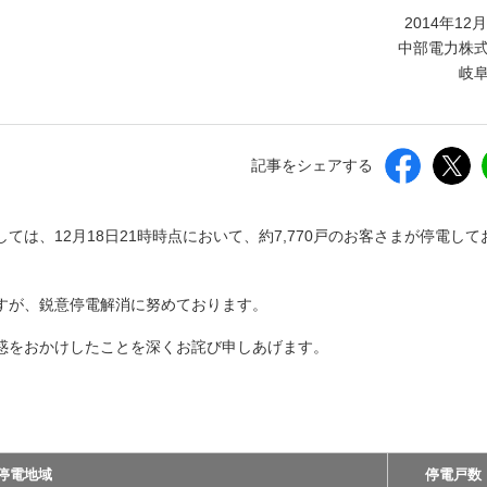
しいウィンドウを開きます）
2014年12
中部電力株
岐
記事をシェアする
は、12月18日21時時点において、約7,770戸のお客さまが停電して
すが、鋭意停電解消に努めております。
惑をおかけしたことを深くお詫び申しあげます。
停電地域
停電戸数