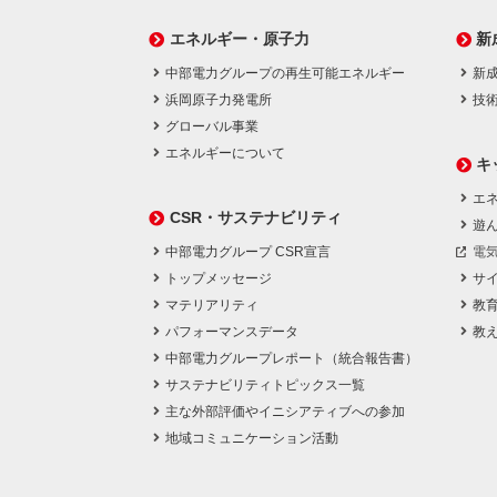
エネルギー・原子力
新
中部電力グループの再生可能エネルギー
新
浜岡原子力発電所
技
グローバル事業
エネルギーについて
キ
エネ
CSR・サステナビリティ
遊
中部電力グループ CSR宣言
電
トップメッセージ
サ
マテリアリティ
教
パフォーマンスデータ
教
中部電力グループレポート（統合報告書）
サステナビリティトピックス一覧
主な外部評価やイニシアティブへの参加
地域コミュニケーション活動