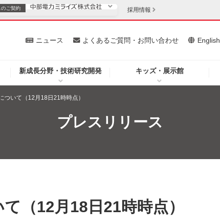
スの
ご契約
採用情報
いて
ニュース
よくあるご質問・お問い合わせ
Englis
新成長分野・技術研究開発
キッズ・展示館
お客さま
安定供給
法人のお客さま
ついて（12月18日21時時点）
・低コスト化
企業情報
プレスリリース
を開きます）
（新しいウィンドウを開きます）
質問・お問い合わせ
て（12月18日21時時点）