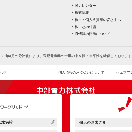
IRカレンダー
株式情報
株主・個人投資家の皆さまへ
株主との対話
IR情報の開示について
2020年4月の分社化により、
送配電事業の一層の中立性・公平性を確保しております
わせ
個人情報のお取扱いについて
ウェブア
（新し
開きます）
安定供給
個人のお客さま
中部電力パワーグリッド：
（新しいウィンドウを開きます）
中部電力ミライズ：
（新しいウィンドウを開きま