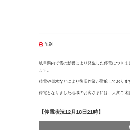
（新しいウィンドウを開きます）
（新
ニュース
よくあるご質問・お問い合わせ
印刷
岐阜県内で雪の影響により発生した停電につきまして
ます。
積雪や倒木などにより復旧作業が難航しておりま
停電となりました地域のお客さまには、大変ご迷
【停電状況12月18日21時】