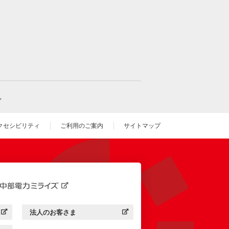
。
クセシビリティ
ご利用のご案内
サイトマップ
いウィンドウを開きます）
法人のお客さま
す）
中部電力ミライズ：
（新しいウィンドウを開きます）