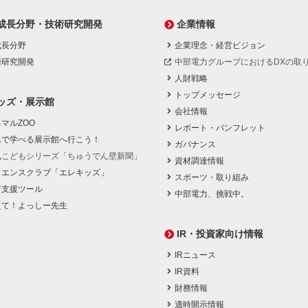
成長分野・技術研究開発
企業情報
成長分野
企業理念・経営ビジョン
術研究開発
中部電力グループにおけるDXの取
人財戦略
トップメッセージ
ッズ・展示館
会社情報
マルZOO
レポート・パンフレット
んで学べる展示館へ行こう！
ガバナンス
気こどもシリーズ「ちゅうでん壁新聞」
資材調達情報
イエンスクラブ「エレキッズ」
スポーツ・取り組み
育支援ツール
中部電力、挑戦中。
えて！よっしー先生
IR・投資家向け情報
IRニュース
IR資料
財務情報
適時開示情報