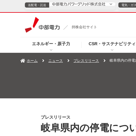
送配電・託送
電気・ガ
送配電・託送につ
持株会社サイト
電気・ガスのご契約
エネルギー・原子力
CSR・サステナビリティ
TOPページへ
TOPページへ
ご案内
個人の
岐阜県内の停電に
ホーム
ニュース
プレスリリース
サービス・ソリューション
企業情報
効率化
（新しいウィンドウを開きます）
（新しいウィンドウ
プレスリリース
お知らせ
よくあるご
プレスリリース
岐阜県内の停電につい