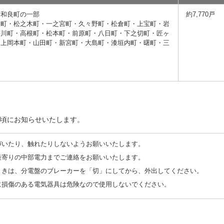
・和良町の一部
約7,770戸
洞町・松之木町・一之宮町・久々野町・松倉町・上宝町・岩
荘川町・高根町・松本町・前原町・八日町・下之切町・匠ヶ
・上岡本町・山田町・新宮町・大島町・漆垣内町・曙町・三
時頃にお知らせいたします。
づいたり、触れたりしないようお願いいたします。
最寄りの中部電力までご連絡をお願いいたします。
ときは、分電盤のブレーカーを「切」にしてから、外出してください。
に損傷のある電気器具は危険なので使用しないでください。