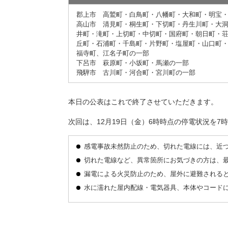
郡上市 高鷲町・白鳥町・八幡町・大和町・明宝
高山市 清見町・桐生町・下切町・丹生川町・大
井町・滝町・上切町・中切町・国府町・朝日町・
丘町・石浦町・千島町・片野町・塩屋町・山口町
福寺町、江名子町の一部
下呂市 萩原町・小坂町・馬瀬の一部
飛騨市 古川町・河合町・宮川町の一部
本日の公表はこれで終了させていただきます。
次回は、12月19日（金）6時時点の停電状況を7
感電事故未然防止のため、切れた電線には、近
切れた電線など、異常箇所にお気づきの方は、
漏電による火災防止のため、屋外に避難される
水に濡れた屋内配線・電気器具、本体やコード