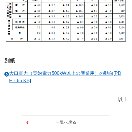
別紙
大口電力（契約電力500kW以上の産業用）の動向[PD
F：65 KB]
以上
一覧へ戻る