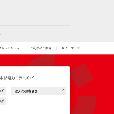
。
クセシビリティ
ご利用のご案内
サイトマップ
いウィンドウを開きます）
法人のお客さま
す）
中部電力ミライズ：
（新しいウィンドウを開きます）
す）