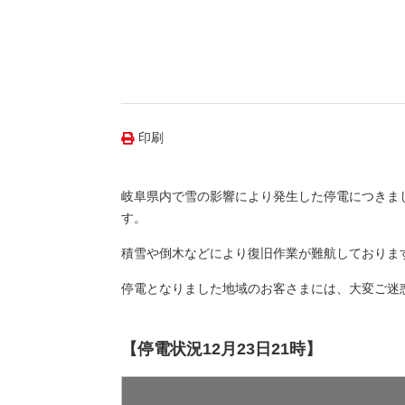
（新しいウィンドウを開きます）
（新
ニュース
よくあるご質問・お問い合わせ
印刷
岐阜県内で雪の影響により発生した停電につきまし
す。
積雪や倒木などにより復旧作業が難航しておりま
停電となりました地域のお客さまには、大変ご迷
【停電状況12月23日21時】