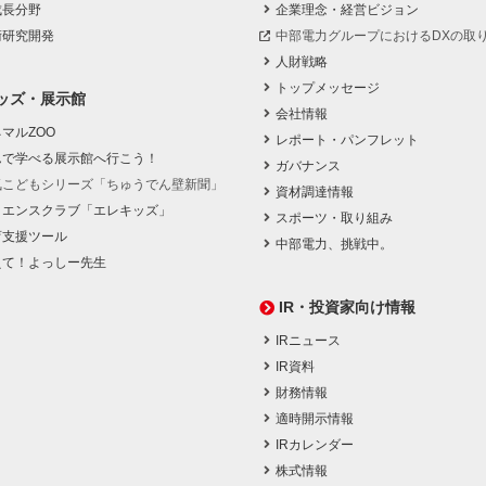
成長分野
企業理念・経営ビジョン
術研究開発
中部電力グループにおけるDXの取
人財戦略
トップメッセージ
ッズ・展示館
会社情報
マルZOO
レポート・パンフレット
んで学べる展示館へ行こう！
ガバナンス
気こどもシリーズ「ちゅうでん壁新聞」
資材調達情報
イエンスクラブ「エレキッズ」
スポーツ・取り組み
育支援ツール
中部電力、挑戦中。
えて！よっしー先生
IR・投資家向け情報
IRニュース
IR資料
財務情報
適時開示情報
IRカレンダー
株式情報