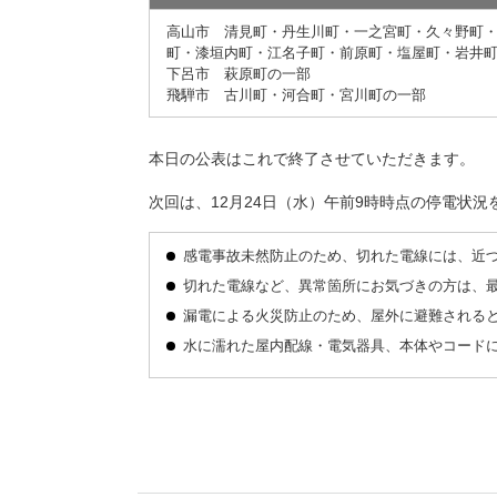
高山市 清見町・丹生川町・一之宮町・久々野町
町・漆垣内町・江名子町・前原町・塩屋町・岩井
下呂市 萩原町の一部
飛騨市 古川町・河合町・宮川町の一部
本日の公表はこれで終了させていただきます。
次回は、12月24日（水）午前9時時点の停電状況
感電事故未然防止のため、切れた電線には、近
切れた電線など、異常箇所にお気づきの方は、
漏電による火災防止のため、屋外に避難される
水に濡れた屋内配線・電気器具、本体やコード