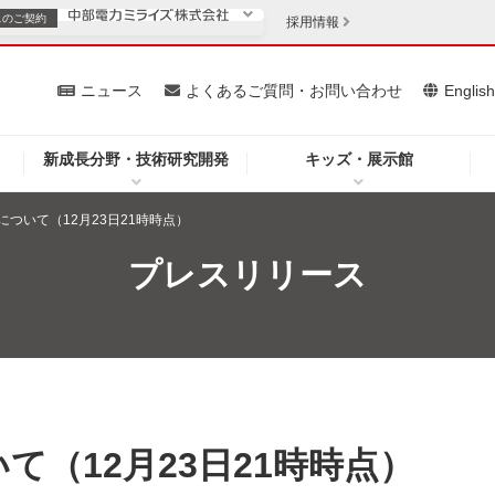
スの
ご契約
採用情報
いて
ニュース
よくあるご質問・お問い合わせ
Englis
新成長分野・技術研究開発
キッズ・展示館
お客さま
安定供給
法人のお客さま
ついて（12月23日21時時点）
・低コスト化
企業情報
プレスリリース
を開きます）
（新しいウィンドウを開きます）
質問・お問い合わせ
て（12月23日21時時点）