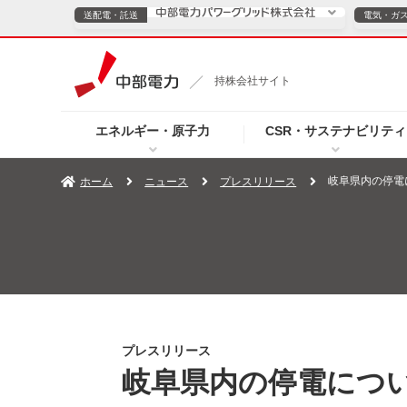
送配電・託送
電気・ガ
送配電・託送につ
持株会社サイト
電気・ガスのご契約
エネルギー・原子力
CSR・サステナビリティ
TOPページへ
TOPページへ
ご案内
個人の
岐阜県内の停電に
ホーム
ニュース
プレスリリース
サービス・ソリューション
企業情報
効率化
（新しいウィンドウを開きます）
（新しいウィンドウ
プレスリリース
お知らせ
よくあるご
プレスリリース
岐阜県内の停電につい