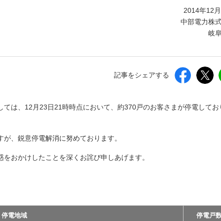
しいウィンドウを開きます）
2014年12
中部電力株
岐
記事をシェアする
ては、12月23日21時時点において、約370戸のお客さまが停電してお
すが、鋭意停電解消に努めております。
惑をおかけしたことを深くお詫び申しあげます。
停電地域
停電戸