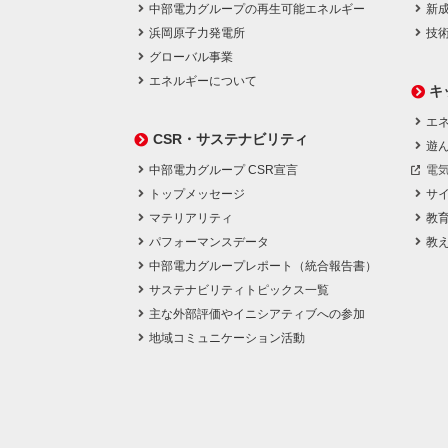
中部電力グループの再生可能エネルギー
新
浜岡原子力発電所
技
グローバル事業
エネルギーについて
キ
エネ
CSR・サステナビリティ
遊
中部電力グループ CSR宣言
電
トップメッセージ
サ
マテリアリティ
教
パフォーマンスデータ
教
中部電力グループレポート（統合報告書）
サステナビリティトピックス一覧
主な外部評価やイニシアティブへの参加
地域コミュニケーション活動