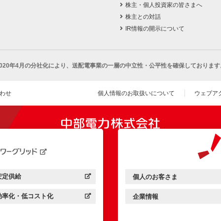
株主・個人投資家の皆さまへ
株主との対話
IR情報の開示について
2020年4月の分社化により、
送配電事業の一層の中立性・公平性を確保しております
わせ
個人情報のお取扱いについて
ウェブア
（新し
開きます）
安定供給
個人のお客さま
中部電力パワーグリッド：
（新しいウィンドウを開きます）
中部電力ミライズ：
（新しいウィンドウを開きま
効率化・低コスト化
企業情報
中部電力パワーグリッド：
（新しいウィンドウを開きます）
中部電力ミライズ：
（新しいウィンドウを開きま