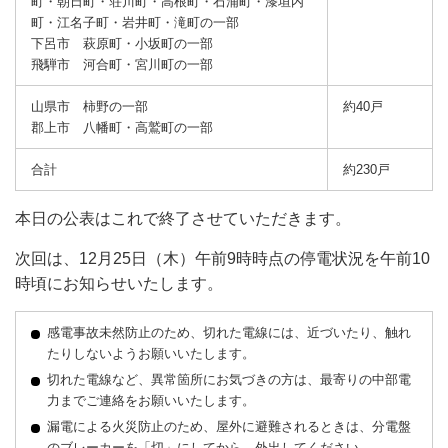
町・朝日町・荘川町・高根町・石浦町・漆垣内
町・江名子町・岩井町・滝町の一部
下呂市 萩原町・小坂町の一部
飛騨市 河合町・宮川町の一部
山県市 柿野の一部
約40戸
郡上市 八幡町・高鷲町の一部
合計
約230戸
本日の公表はこれで終了させていただきます。
次回は、12月25日（木）午前9時時点の停電状況を午前10
時頃にお知らせいたします。
感電事故未然防止のため、切れた電線には、近づいたり、触れ
たりしないようお願いいたします。
切れた電線など、異常箇所にお気づきの方は、最寄りの中部電
力までご連絡をお願いいたします。
漏電による火災防止のため、屋外に避難されるときは、分電盤
のブレーカーを「切」にしてから、外出してください。