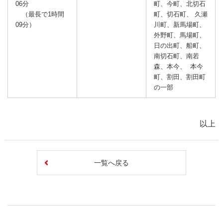
06分
町、今町、北切石
（最長で1時間
町、切石町、 久瀬
09分）
川町、新馬場町、
外野町、馬場町、
日の出町、船町、
南切石町、南若
森、本今、 本今
町、割田、割田町
の一部
以上
一覧へ戻る