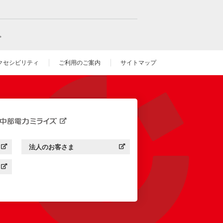
。
クセシビリティ
ご利用のご案内
サイトマップ
いウィンドウを開きます）
法人のお客さま
す）
中部電力ミライズ：
（新しいウィンドウを開きます）
す）