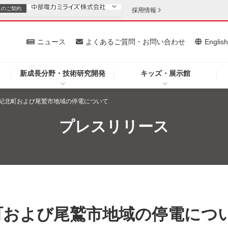
スの
ご契約
採用情報
いて
ニュース
よくあるご質問・お問い合わせ
Englis
新成長分野・技術研究開発
キッズ・展示館
お客さま
安定供給
法人のお客さま
紀北町および尾鷲市地域の停電について
・低コスト化
企業情報
プレスリリース
を開きます）
（新しいウィンドウを開きます）
質問・お問い合わせ
町および尾鷲市地域の停電につ