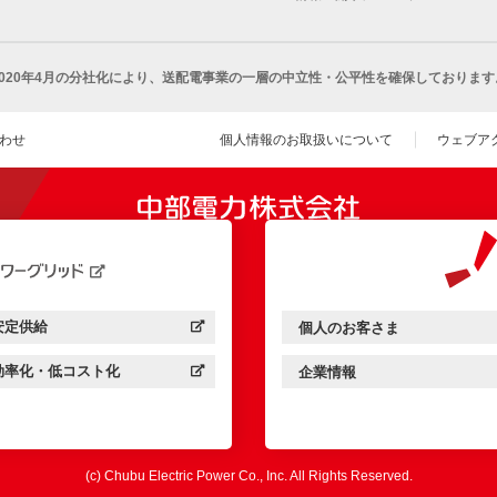
2020年4月の分社化により、
送配電事業の一層の中立性・公平性を確保しております
わせ
個人情報のお取扱いについて
ウェブア
（新し
開きます）
安定供給
個人のお客さま
中部電力パワーグリッド：
（新しいウィンドウを開きます）
中部電力ミライズ：
（新しいウィンドウを開きま
効率化・低コスト化
企業情報
中部電力パワーグリッド：
（新しいウィンドウを開きます）
中部電力ミライズ：
（新しいウィンドウを開きま
(c) Chubu Electric Power Co., Inc. All Rights Reserved.