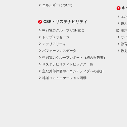
エネルギーについて
キ
エネ
CSR・サステナビリティ
遊
中部電力グループ CSR宣言
電
トップメッセージ
サ
マテリアリティ
教
パフォーマンスデータ
教
中部電力グループレポート（統合報告書）
サステナビリティトピックス一覧
主な外部評価やイニシアティブへの参加
地域コミュニケーション活動