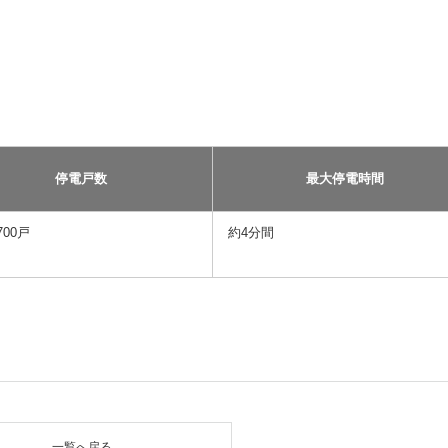
停電戸数
最大停電時間
700戸
約4分間
一覧へ戻る