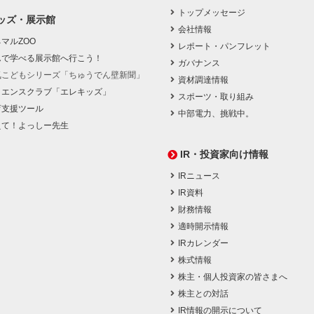
トップメッセージ
ッズ・展示館
会社情報
マルZOO
レポート・パンフレット
んで学べる展示館へ行こう！
ガバナンス
気こどもシリーズ「ちゅうでん壁新聞」
資材調達情報
イエンスクラブ「エレキッズ」
スポーツ・取り組み
育支援ツール
中部電力、挑戦中。
えて！よっしー先生
IR・投資家向け情報
IRニュース
IR資料
財務情報
適時開示情報
IRカレンダー
株式情報
株主・個人投資家の皆さまへ
株主との対話
IR情報の開示について