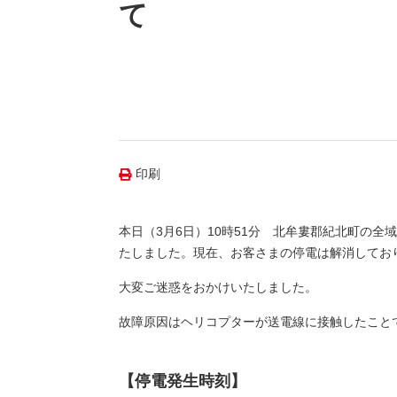
（新しいウィンドウを開きます）
（新
ニュース
て
よくあるご質問・お問い合わせ
印刷
本日（3月6日）10時51分 北牟婁郡紀北町の全
たしました。現在、お客さまの停電は解消してお
大変ご迷惑をおかけいたしました。
故障原因はヘリコプターが送電線に接触したこと
【停電発生時刻】