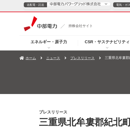
送配電・託送
電気・ガ
送配電・託送につ
持株会社サイト
電気・ガスのご契約
エネルギー・原子力
CSR・サステナビリティ
TOPページへ
TOPページへ
ご案内
個人の
三重県北牟婁郡
ホーム
ニュース
プレスリリース
サービス・ソリューション
企業情報
効率化
（新しいウィンドウを開きます）
（新しいウィンドウ
プレスリリース
お知らせ
よくあるご
プレスリリース
三重県北牟婁郡紀北