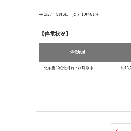
平成27年3月6日（金）10時51分
【停電状況】
停電地域
北牟婁郡紀北町および尾鷲市
約18,