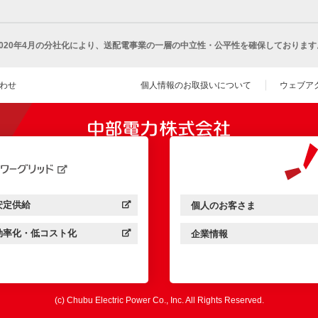
2020年4月の分社化により、
送配電事業の一層の中立性・公平性を確保しております
わせ
個人情報のお取扱いについて
ウェブア
（新し
開きます）
安定供給
個人のお客さま
中部電力パワーグリッド：
（新しいウィンドウを開きます）
中部電力ミライズ：
（新しいウィンドウを開きま
効率化・低コスト化
企業情報
中部電力パワーグリッド：
（新しいウィンドウを開きます）
中部電力ミライズ：
（新しいウィンドウを開きま
(c) Chubu Electric Power Co., Inc. All Rights Reserved.