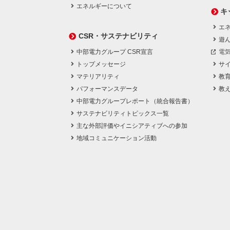
エネルギーについて
キ
エネ
CSR・サステナビリティ
遊
中部電力グループ CSR宣言
電
トップメッセージ
サ
マテリアリティ
教
パフォーマンスデータ
教
中部電力グループレポート（統合報告書）
サステナビリティトピックス一覧
主な外部評価やイニシアティブへの参加
地域コミュニケーション活動