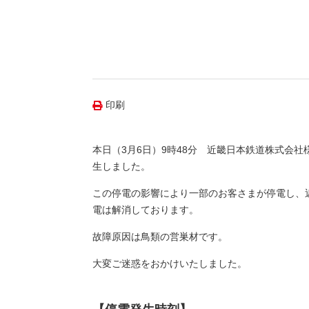
（新しいウィンドウを開きます）
（新
ニュース
よくあるご質問・お問い合わせ
印刷
本日（3月6日）9時48分 近畿日本鉄道株式会社
生しました。
この停電の影響により一部のお客さまが停電し、
電は解消しております。
故障原因は鳥類の営巣材です。
大変ご迷惑をおかけいたしました。