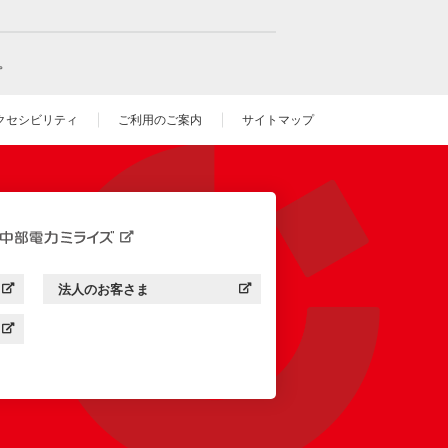
。
クセシビリティ
ご利用のご案内
サイトマップ
いウィンドウを開きます）
法人のお客さま
す）
中部電力ミライズ：
（新しいウィンドウを開きます）
す）