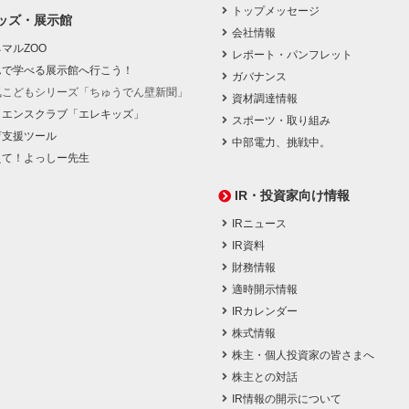
トップメッセージ
ッズ・展示館
会社情報
マルZOO
レポート・パンフレット
んで学べる展示館へ行こう！
ガバナンス
気こどもシリーズ「ちゅうでん壁新聞」
資材調達情報
イエンスクラブ「エレキッズ」
スポーツ・取り組み
育支援ツール
中部電力、挑戦中。
えて！よっしー先生
IR・投資家向け情報
IRニュース
IR資料
財務情報
適時開示情報
IRカレンダー
株式情報
株主・個人投資家の皆さまへ
株主との対話
IR情報の開示について