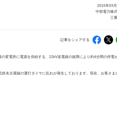
しいウィンドウを開きます）
2015年03
中部電力株
三
記事をシェアする
様の変電所に電源を供給する、22kV送電線の故障により約4分間の停電
近鉄名古屋線の運行ダイヤに乱れが発生しております。現在、お客さま