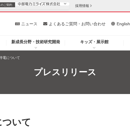
スの
ご契約
採用情報
いて
ニュース
よくあるご質問・お問い合わせ
Englis
新成長分野・技術研究開発
キッズ・展示館
お客さま
安定供給
法人のお客さま
停電について
・低コスト化
企業情報
プレスリリース
を開きます）
（新しいウィンドウを開きます）
質問・お問い合わせ
について