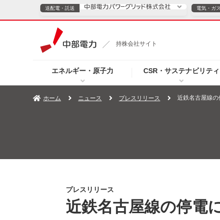
送配電・託送
電気・ガ
送配電・託送につ
持株会社サイト
電気・ガスのご契約
エネルギー・原子力
CSR・サステナビリティ
TOPページへ
TOPページへ
ご案内
個人の
近鉄名古屋線の
ホーム
ニュース
プレスリリース
サービス・ソリューション
企業情報
効率化
（新しいウィンドウを開きます）
（新しいウィンドウ
プレスリリース
お知らせ
よくあるご
プレスリリース
近鉄名古屋線の停電