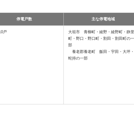
停電戸数
主な停電地域
10戸
大垣市 青柳町・綾野・綾野町・静
町・野口・野口町・割田・割田町の
部
養老郡養老町 飯田・宇田・大坪
蛇持の一部