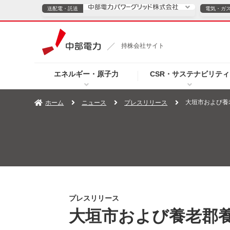
送配電・託送
電気・ガ
送配電・託送につ
持株会社サイト
電気・ガスのご契約
エネルギー・原子力
CSR・サステナビリティ
TOPページへ
TOPページへ
ご案内
個人の
大垣市および養
ホーム
ニュース
プレスリリース
サービス・ソリューション
企業情報
効率化
（新しいウィンドウを開きます）
（新しいウィンドウ
プレスリリース
お知らせ
よくあるご
プレスリリース
大垣市および養老郡