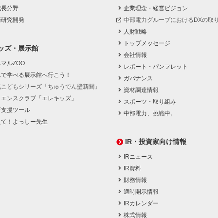
成長分野
企業理念・経営ビジョン
術研究開発
中部電力グループにおけるDXの取
人財戦略
トップメッセージ
ッズ・展示館
会社情報
マルZOO
レポート・パンフレット
んで学べる展示館へ行こう！
ガバナンス
気こどもシリーズ「ちゅうでん壁新聞」
資材調達情報
イエンスクラブ「エレキッズ」
スポーツ・取り組み
育支援ツール
中部電力、挑戦中。
えて！よっしー先生
IR・投資家向け情報
IRニュース
IR資料
財務情報
適時開示情報
IRカレンダー
株式情報