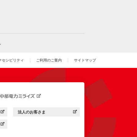
。
クセシビリティ
ご利用のご案内
サイトマップ
いウィンドウを開きます）
法人のお客さま
す）
中部電力ミライズ：
（新しいウィンドウを開きます）
す）