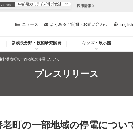
スの
ご契約
採用情報
いて
ニュース
よくあるご質問・お問い合わせ
Englis
新成長分野・技術研究開発
キッズ・展示館
お客さま
安定供給
法人のお客さま
老郡養老町の一部地域の停電について
・低コスト化
企業情報
プレスリリース
を開きます）
（新しいウィンドウを開きます）
質問・お問い合わせ
養老町の一部地域の停電につい