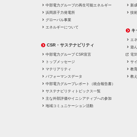
中部電力グループの再生可能エネルギー
新
浜岡原子力発電所
技
グローバル事業
エネルギーについて
キ
エネ
CSR・サステナビリティ
遊
中部電力グループ CSR宣言
電
トップメッセージ
サ
マテリアリティ
教
パフォーマンスデータ
教
中部電力グループレポート（統合報告書）
サステナビリティトピックス一覧
主な外部評価やイニシアティブへの参加
地域コミュニケーション活動