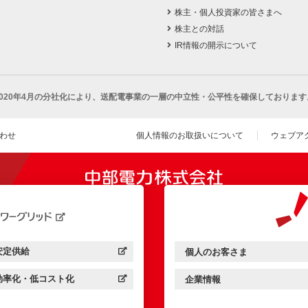
株主・個人投資家の皆さまへ
株主との対話
IR情報の開示について
2020年4月の分社化により、
送配電事業の一層の中立性・公平性を確保しております
わせ
個人情報のお取扱いについて
ウェブア
（新し
開きます）
安定供給
個人のお客さま
中部電力パワーグリッド：
（新しいウィンドウを開きます）
中部電力ミライズ：
（新しいウィンドウを開きま
効率化・低コスト化
企業情報
中部電力パワーグリッド：
（新しいウィンドウを開きます）
中部電力ミライズ：
（新しいウィンドウを開きま