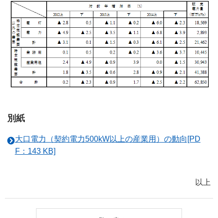
別紙
大口電力（契約電力500kW以上の産業用）の動向[PD
F：143 KB]
以上