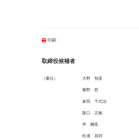
（新しいウィンドウを開きます）
（新
ニュース
よくあるご質問・お問い合わせ
印刷
取締役候補者
（重任）
大野 智彦
勝野 哲
倉田 千代治
阪口 正敏
伴 鋼造
松浦 昌則