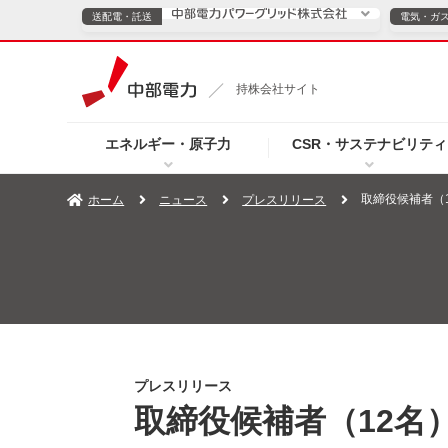
送配電・託送
電気・ガ
送配電・託送につ
持株会社サイト
電気・ガスのご契約
エネルギー・原子力
CSR・サステナビリティ
TOPページへ
TOPページへ
ご案内
個人の
取締役候補者（
ホーム
ニュース
プレスリリース
サービス・ソリューション
企業情報
効率化
（新しいウィンドウを開きます）
（新しいウィンドウ
プレスリリース
お知らせ
よくあるご
プレスリリース
取締役候補者（12名