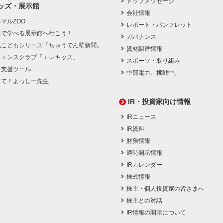
トップメッセージ
ッズ・展示館
会社情報
マルZOO
レポート・パンフレット
んで学べる展示館へ行こう！
ガバナンス
気こどもシリーズ「ちゅうでん壁新聞」
資材調達情報
イエンスクラブ「エレキッズ」
スポーツ・取り組み
育支援ツール
中部電力、挑戦中。
えて！よっしー先生
IR・投資家向け情報
IRニュース
IR資料
財務情報
適時開示情報
IRカレンダー
株式情報
株主・個人投資家の皆さまへ
株主との対話
IR情報の開示について