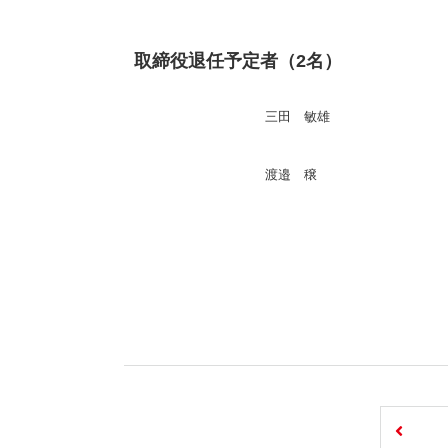
取締役退任予定者（2名）
三田 敏雄
渡邉 穣