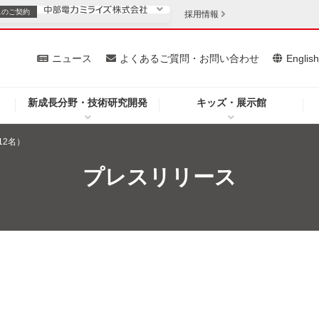
スの
ご契約
採用情報
いて
ニュース
よくあるご質問・お問い合わせ
Englis
新成長分野・技術研究開発
キッズ・展示館
お客さま
安定供給
法人のお客さま
12名）
・低コスト化
企業情報
プレスリリース
を開きます）
（新しいウィンドウを開きます）
質問・お問い合わせ
）