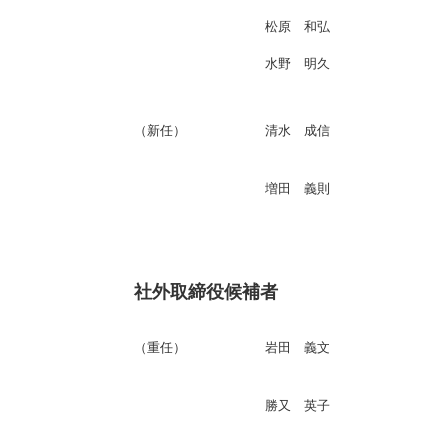
松原 和弘
水野 明久
（新任）
清水 成信
増田 義則
社外取締役候補者
（重任）
岩田 義文
勝又 英子