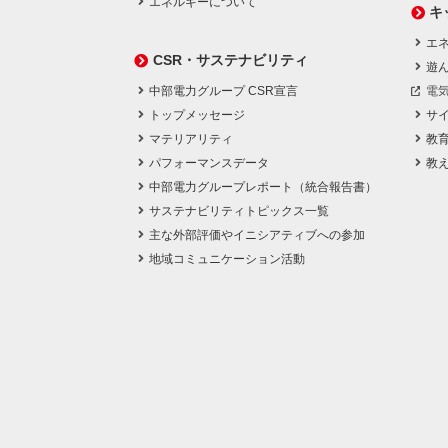
エネルギーについて
キ
エネ
CSR・サステナビリティ
遊
中部電力グループ CSR宣言
電
トップメッセージ
サ
マテリアリティ
教
パフォーマンスデータ
教
中部電力グループレポート（統合報告書）
サステナビリティトピックス一覧
主な外部評価やイニシアティブへの参加
地域コミュニケーション活動