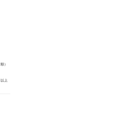
音順）
以上