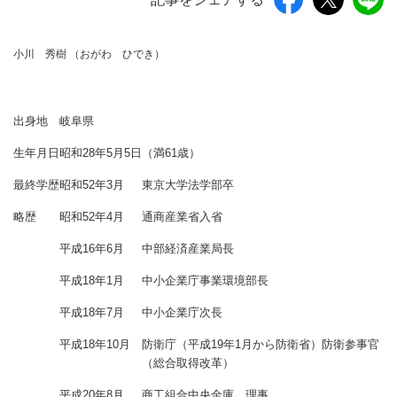
小川 秀樹 （おがわ ひでき）
出身地
岐阜県
生年月日
昭和28年5月5日
（満61歳）
最終学歴
昭和52年3月
東京大学法学部卒
略歴
昭和52年4月
通商産業省入省
平成16年6月
中部経済産業局長
平成18年1月
中小企業庁事業環境部長
平成18年7月
中小企業庁次長
平成18年10月
防衛庁（平成19年1月から防衛省）防衛参事官
（総合取得改革）
平成20年8月
商工組合中央金庫 理事