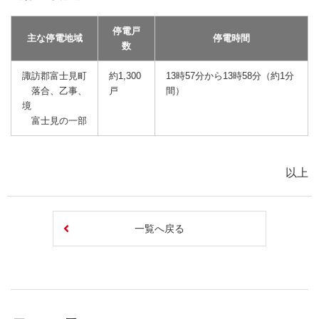
停電戸
主な停電地域
停電時間
数
諏訪郡富士見町
約1,300
13時57分から13時58分（約1分
落合、乙事、
戸
間）
境
富士見の一部
以上
一覧へ戻る