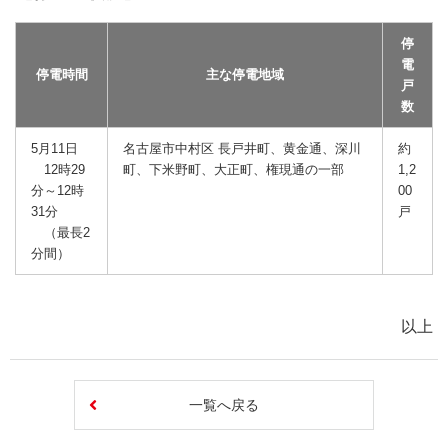
停
電
停電時間
主な停電地域
戸
数
5月11日
名古屋市中村区 長戸井町、黄金通、深川
約
12時29
町、下米野町、大正町、権現通の一部
1,2
分～12時
00
31分
戸
（最長2
分間）
以上
一覧へ戻る