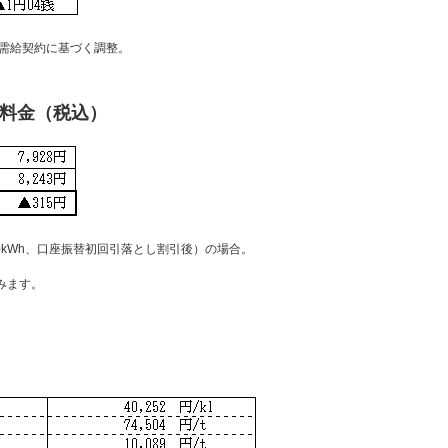
需給契約に基づく調整。
気料金（税込）
0kWh、口座振替初回引落とし割引後）の場合。
みます。