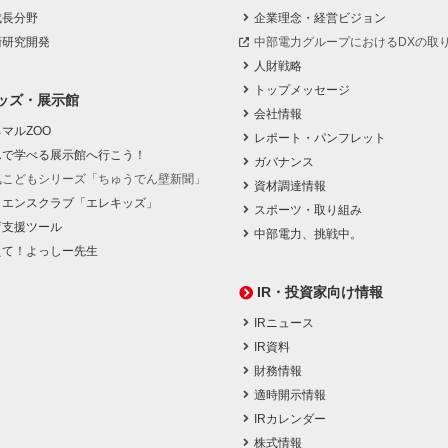
成長分野
企業理念・経営ビジョン
術研究開発
中部電力グループにおけるDXの取
人財戦略
トップメッセージ
ッズ・展示館
会社情報
マルZOO
レポート・パンフレット
んで学べる展示館へ行こう！
ガバナンス
気こどもシリーズ「ちゅうでん壁新聞」
資材調達情報
イエンスクラブ「エレキッズ」
スポーツ・取り組み
育支援ツール
中部電力、挑戦中。
えて！よっしー先生
IR・投資家向け情報
IRニュース
IR資料
財務情報
適時開示情報
IRカレンダー
株式情報