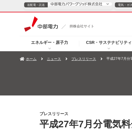
送配電・託送
電気・ガ
送配電・託送につ
持株会社サイト
電気・ガスのご契約
エネルギー・原子力
CSR・サステナビリティ
TOPページへ
TOPページへ
ご案内
個人の
平成27年7月
ホーム
ニュース
プレスリリース
サービス・ソリューション
企業情報
効率化
（新しいウィンドウを開きます）
（新しいウィンドウ
プレスリリース
お知らせ
よくあるご
プレスリリース
平成27年7月分電気