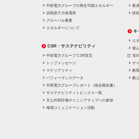
中部電力グループの再生可能エネルギー
新
浜岡原子力発電所
技
グローバル事業
エネルギーについて
キ
エネ
CSR・サステナビリティ
遊
中部電力グループ CSR宣言
電
トップメッセージ
サ
マテリアリティ
教
パフォーマンスデータ
教
中部電力グループレポート（統合報告書）
サステナビリティトピックス一覧
主な外部評価やイニシアティブへの参加
地域コミュニケーション活動