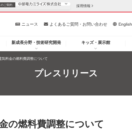
スの
ご契約
採用情報
いて
ニュース
よくあるご質問・お問い合わせ
Englis
新成長分野・技術研究開発
キッズ・展示館
お客さま
安定供給
法人のお客さま
分電気料金の燃料費調整について
・低コスト化
企業情報
プレスリリース
を開きます）
（新しいウィンドウを開きます）
質問・お問い合わせ
料金の燃料費調整について