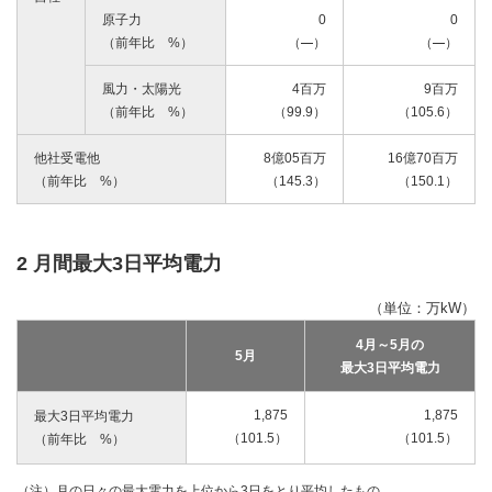
原子力
0
0
（前年比 %）
（
）
（
）
風力・太陽光
4百万
9百万
（前年比 %）
（99.9）
（105.6）
他社受電他
8億05百万
16億70百万
（前年比 %）
（145.3）
（150.1）
2 月間最大3日平均電力
（単位：万kW）
4月～5月の
5月
最大3日平均電力
1,875
1,
875
最大3日平均電力
（101.5）
（101.5）
（前年比 %）
（注）月の日々の最大電力を上位から3日をとり平均したもの。