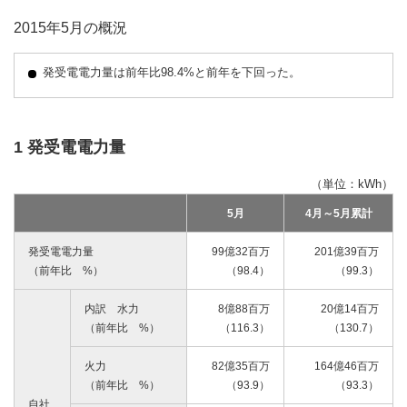
2015年5月の概況
発受電電力量は前年比98.4%と前年を下回った。
1 発受電電力量
（単位：kWh）
5月
4月～5月累計
発受電電力量
99億32百万
201億39百万
（前年比 %）
（98.4）
（99.3）
内訳 水力
8億88百万
20億14百万
（前年比 %）
（116.3）
（130.7）
火力
82億35百万
164億46百万
（前年比 %）
（93.9）
（93.3）
自社