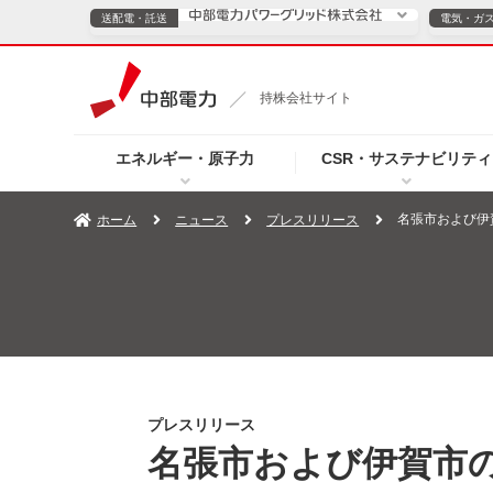
送配電・託送
電気・ガ
送配電・託送につ
持株会社サイト
電気・ガスのご契約
エネルギー・原子力
CSR・サステナビリティ
TOPページへ
TOPページへ
ご案内
個人の
名張市および伊
ホーム
ニュース
プレスリリース
サービス・ソリューション
企業情報
効率化
（新しいウィンドウを開きます）
（新しいウィンドウ
プレスリリース
お知らせ
よくあるご
プレスリリース
名張市および伊賀市