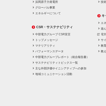
浜岡原子力発電所
技
グローバル事業
エネルギーについて
キ
エネ
CSR・サステナビリティ
遊
中部電力グループ CSR宣言
電
トップメッセージ
サ
マテリアリティ
教
パフォーマンスデータ
教
中部電力グループレポート（統合報告書）
サステナビリティトピックス一覧
主な外部評価やイニシアティブへの参加
地域コミュニケーション活動