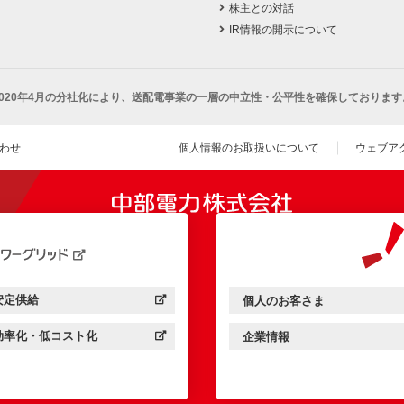
株主との対話
IR情報の開示について
2020年4月の分社化により、
送配電事業の一層の中立性・公平性を確保しております
わせ
個人情報のお取扱いについて
ウェブア
（新し
開きます）
安定供給
個人のお客さま
中部電力パワーグリッド：
（新しいウィンドウを開きます）
中部電力ミライズ：
（新しいウィンドウを開きま
効率化・低コスト化
企業情報
中部電力パワーグリッド：
（新しいウィンドウを開きます）
中部電力ミライズ：
（新しいウィンドウを開きま