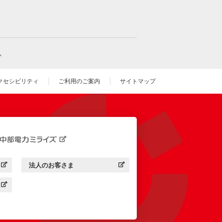
。
クセシビリティ
ご利用のご案内
サイトマップ
いウィンドウを開きます）
法人のお客さま
す）
中部電力ミライズ：
（新しいウィンドウを開きます）
す）