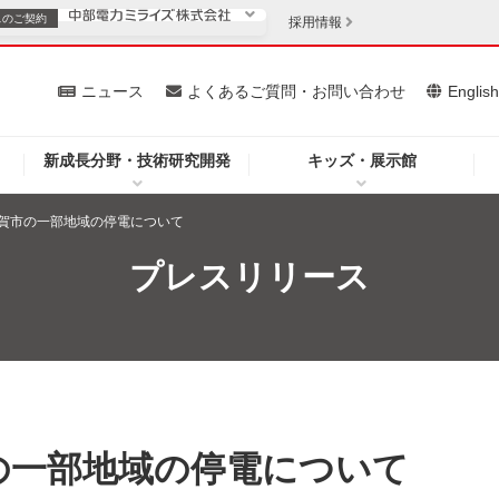
スの
ご契約
採用情報
いて
ニュース
よくあるご質問・お問い合わせ
Englis
新成長分野・技術研究開発
キッズ・展示館
お客さま
安定供給
法人のお客さま
賀市の一部地域の停電について
・低コスト化
企業情報
プレスリリース
を開きます）
（新しいウィンドウを開きます）
質問・お問い合わせ
の一部地域の停電について