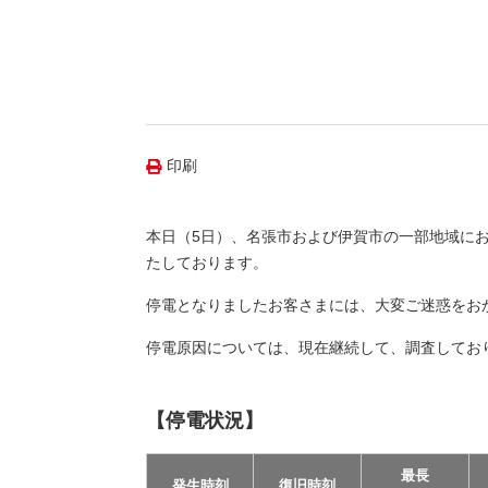
（新しいウィンドウを開きます）
（新
ニュース
よくあるご質問・お問い合わせ
印刷
本日（5日）、名張市および伊賀市の一部地域にお
たしております。
停電となりましたお客さまには、大変ご迷惑をお
停電原因については、現在継続して、調査してお
【停電状況】
最長
発生時刻
復旧時刻