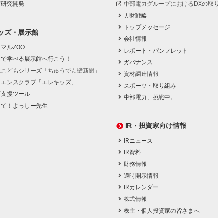
術研究開発
中部電力グループにおけるDXの取
人財戦略
トップメッセージ
ッズ・展示館
会社情報
マルZOO
レポート・パンフレット
んで学べる展示館へ行こう！
ガバナンス
気こどもシリーズ「ちゅうでん壁新聞」
資材調達情報
イエンスクラブ「エレキッズ」
スポーツ・取り組み
育支援ツール
中部電力、挑戦中。
えて！よっしー先生
IR・投資家向け情報
IRニュース
IR資料
財務情報
適時開示情報
IRカレンダー
株式情報
株主・個人投資家の皆さまへ