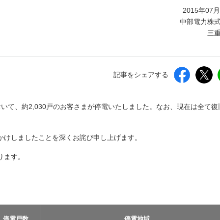
しいウィンドウを開きます）
2015年07
中部電力株
三
記事をシェアする
いて、約2,030戸のお客さまが停電いたしました。なお、現在は全て復
かけしましたことを深くお詫び申し上げます。
ります。
停電戸数
停電地域