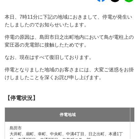
本日、7時11分に下記の地域におきまして、停電が発生い
たしましたのでお知らせいたします。
停電の原因は、島田市日之出町地内において鳥が電柱上の
変圧器の充電部に接触したためです。
なお、現在はすべて復旧しております。
停電となりました地域のお客さまには、大変ご迷惑をお掛
けしましたことを深くお詫び申し上げます。
【停電状況】
停電地域
島田市
約
大井町、扇町、幸町、中央町、中溝4丁目、日之出町、本通1丁