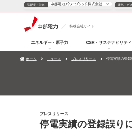
送配電・託送
電気・ガ
送配電・託送につ
持株会社サイト
電気・ガスのご契約
エネルギー・原子力
CSR・サステナビリティ
TOPページへ
TOPページへ
ご案内
個人の
停電実績の登録
ホーム
ニュース
プレスリリース
サービス・ソリューション
企業情報
効率化
（新しいウィンドウを開きます）
（新しいウィンドウ
プレスリリース
お知らせ
よくあるご
プレスリリース
停電実績の登録誤り