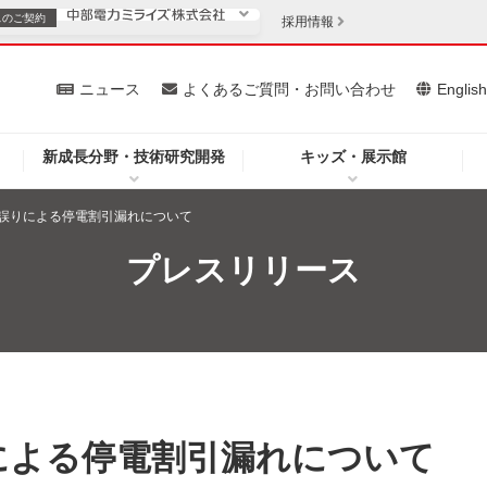
スの
ご契約
採用情報
いて
ニュース
よくあるご質問・お問い合わせ
Englis
新成長分野・技術研究開発
キッズ・展示館
お客さま
安定供給
法人のお客さま
誤りによる停電割引漏れについて
・低コスト化
企業情報
プレスリリース
を開きます）
（新しいウィンドウを開きます）
質問・お問い合わせ
による停電割引漏れについて