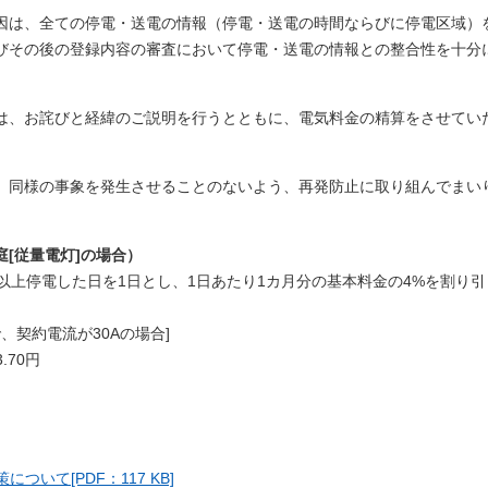
因は、全ての停電・送電の情報（停電・送電の時間ならびに停電区域）
びその後の登録内容の審査において停電・送電の情報との整合性を十分
は、お詫びと経緯のご説明を行うとともに、電気料金の精算をさせてい
、同様の事象を発生させることのないよう、再発防止に取り組んでまい
[従量電灯]の場合）
以上停電した日を1日とし、1日あたり1カ月分の基本料金の4%を割り引
、契約電流が30Aの場合]
.70円
いて[PDF：117 KB]