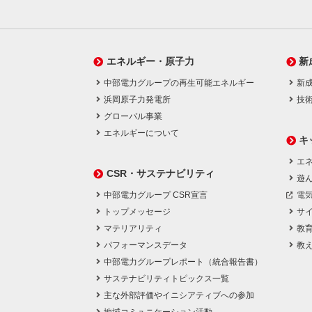
エネルギー・原子力
新
中部電力グループの再生可能エネルギー
新
浜岡原子力発電所
技
グローバル事業
エネルギーについて
キ
エネ
CSR・サステナビリティ
遊
中部電力グループ CSR宣言
電
トップメッセージ
サ
マテリアリティ
教
パフォーマンスデータ
教
中部電力グループレポート（統合報告書）
サステナビリティトピックス一覧
主な外部評価やイニシアティブへの参加