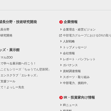
成長分野・技術研究開発
企業情報
成長分野
企業理念・経営ビジョン
術研究開発
中部電力グループにおけるDXの取
人財戦略
トップメッセージ
ッズ・展示館
会社情報
マルZOO
レポート・パンフレット
んで学べる展示館へ行こう！
ガバナンス
気こどもシリーズ「ちゅうでん壁新聞」
資材調達情報
イエンスクラブ「エレキッズ」
スポーツ・取り組み
育支援ツール
中部電力、挑戦中。
えて！よっしー先生
IR・投資家向け情報
IRニュース