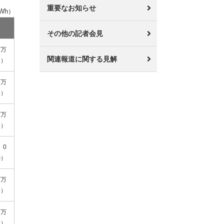
重要なお知らせ
Wh）
その他の記者会見
百万
関連報道に関する見解
3）
百万
3）
百万
8）
0
）
百万
8）
百万
7）