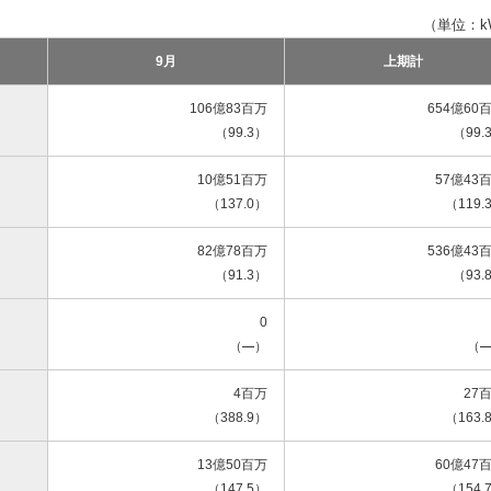
（単位：k
9月
上期計
106億83百万
654億60
（99.3
）
（99.
10億51百万
57億43
（137.0）
（119.
82億78百万
536億43
（91.3）
（93.
0
（
）
（
4百万
27
（388.9）
（163.
13億50百万
60億47
（147.5）
（154.