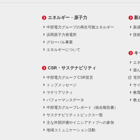
エネルギー・原子力
新
中部電力グループの再生可能エネルギー
新
浜岡原子力発電所
技
グローバル事業
エネルギーについて
キ
エネ
CSR・サステナビリティ
遊
中部電力グループ CSR宣言
電
トップメッセージ
サ
マテリアリティ
教
パフォーマンスデータ
教
中部電力グループレポート（統合報告書）
サステナビリティトピックス一覧
主な外部評価やイニシアティブへの参加
地域コミュニケーション活動