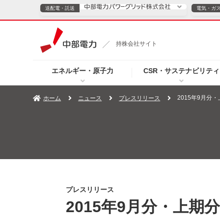
送配電・託送
電気・ガ
送配電・託送につ
持株会社サイト
電気・ガスのご契約
エネルギー・原子力
CSR・サステナビリティ
TOPページへ
TOPページへ
ご案内
個人の
2015年9月
ホーム
ニュース
プレスリリース
サービス・ソリューション
企業情報
効率化
（新しいウィンドウを開きます）
（新しいウィンドウ
プレスリリース
お知らせ
よくあるご
プレスリリース
2015年9月分・上