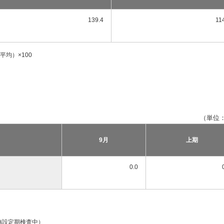
139.4
11
均）×100
（単位
9月
上期
0.0
～施設定期検査中）