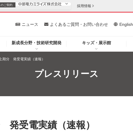
スの
ご契約
採用情報
いて
ニュース
よくあるご質問・お問い合わせ
Englis
新成長分野・技術研究開発
キッズ・展示館
お客さま
安定供給
法人のお客さま
分・上期分 発受電実績（速報）
・低コスト化
企業情報
プレスリリース
を開きます）
（新しいウィンドウを開きます）
質問・お問い合わせ
期分 発受電実績（速報）