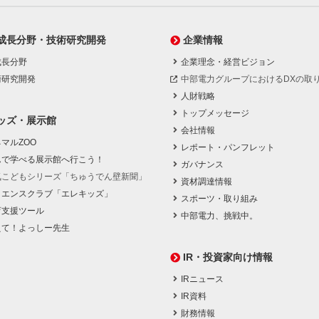
成長分野・技術研究開発
企業情報
成長分野
企業理念・経営ビジョン
術研究開発
中部電力グループにおけるDXの取
人財戦略
トップメッセージ
ッズ・展示館
会社情報
マルZOO
レポート・パンフレット
んで学べる展示館へ行こう！
ガバナンス
気こどもシリーズ「ちゅうでん壁新聞」
資材調達情報
イエンスクラブ「エレキッズ」
スポーツ・取り組み
育支援ツール
中部電力、挑戦中。
えて！よっしー先生
IR・投資家向け情報
IRニュース
IR資料
財務情報