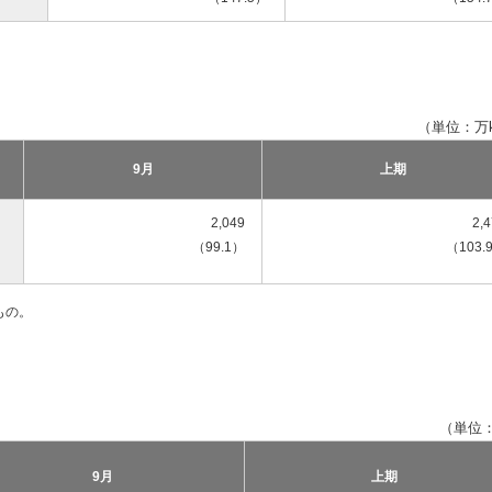
（単位：万
9月
上期
2,049
2,
（99.1）
（103.
もの。
（単位
9月
上期