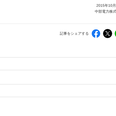
しいウィンドウを開きます）
2015年10
中部電力株
記事をシェアする
。
。