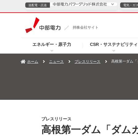
送配電・託送
電気・ガ
送配電・託送につ
持株会社サイト
電気・ガスのご契約
エネルギー・原子力
CSR・サステナビリティ
TOPページへ
TOPページへ
ご案内
個人の
高根第一ダム「
ホーム
ニュース
プレスリリース
サービス・ソリューション
企業情報
効率化
（新しいウィンドウを開きます）
（新しいウィンドウ
プレスリリース
お知らせ
よくあるご
プレスリリース
高根第一ダム「ダム