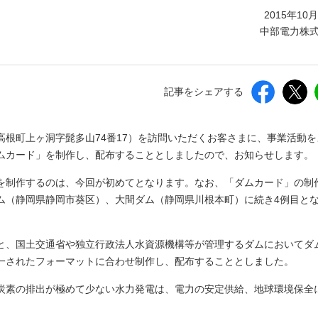
しいウィンドウを開きます）
2015年10
中部電力株
記事をシェアする
根町上ヶ洞字髭多山74番17）を訪問いただくお客さまに、事業活動を
ムカード」を制作し、配布することとしましたので、お知らせします。
を制作するのは、今回が初めてとなります。なお、「ダムカード」の制
ム（静岡県静岡市葵区）、大間ダム（静岡県川根本町）に続き4例目と
と、国土交通省や独立行政法人水資源機構等が管理するダムにおいてダ
一されたフォーマットに合わせ制作し、配布することとしました。
炭素の排出が極めて少ない水力発電は、電力の安定供給、地球環境保全