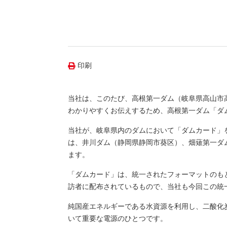
（新しいウィンドウを開きます）
（新
ニュース
よくあるご質問・お問い合わせ
印刷
当社は、このたび、高根第一ダム（岐阜県高山市高
わかりやすくお伝えするため、高根第一ダム「ダ
当社が、岐阜県内のダムにおいて「ダムカード」
は、井川ダム（静岡県静岡市葵区）、畑薙第一ダ
ます。
「ダムカード」は、統一されたフォーマットのも
訪者に配布されているもので、当社も今回この統
純国産エネルギーである水資源を利用し、二酸化
いて重要な電源のひとつです。