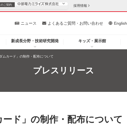
スの
ご契約
採用情報
いて
ニュース
よくあるご質問・お問い合わせ
Englis
新成長分野・技術研究開発
キッズ・展示館
お客さま
安定供給
法人のお客さま
ダムカード」の制作・配布について
・低コスト化
企業情報
プレスリリース
を開きます）
（新しいウィンドウを開きます）
質問・お問い合わせ
カード」の制作・配布について