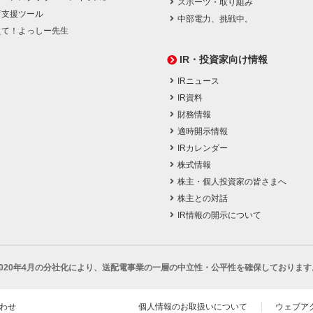
スポーツ・取り組み
育支援ツール
中部電力、挑戦中。
えて！よっしー先生
IR・投資家向け情報
IRニュース
IR資料
財務情報
適時開示情報
IRカレンダー
株式情報
株主・個人投資家の皆さまへ
株主との対話
IR情報の開示について
2020年4月の分社化により、
送配電事業の一層の中立性・公平性を確保しております
わせ
個人情報のお取扱いについて
ウェブア