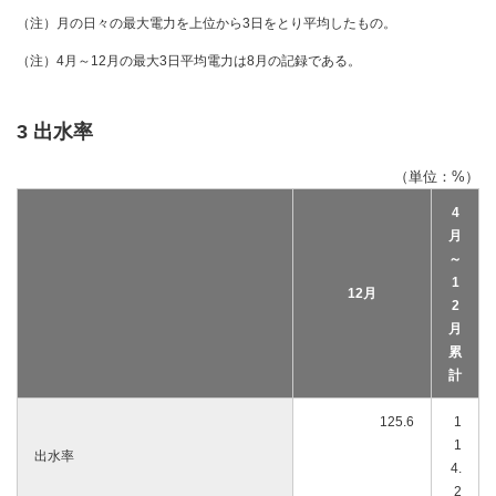
（注）月の日々の最大電力を上位から3日をとり平均したもの。
（注）4月～12月の最大3日平均電力は8月の記録である。
3 出水率
（単位：%）
4
月
～
1
12月
2
月
累
計
125.6
1
1
出水率
4.
2