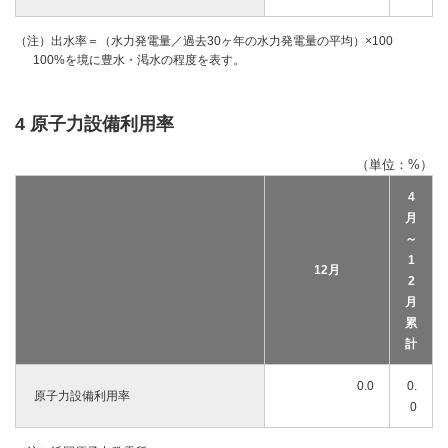
（注）出水率＝（水力発電量／過去30ヶ年の水力発電量の平均）×100
100%を境に豊水・渇水の程度を表す。
4 原子力設備利用率
（単位：%）
4
月
～
1
12月
2
月
累
計
0.0
0.
原子力設備利用率
0