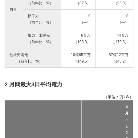
（前年比 %）
（87.6）
（93.9）
自社
原子力
0
0
（前年比 %）
（
）
（
）
風力・太陽光
6百万
44百万
（前年比 %）
（103.0）
（170.3）
他社受電他
10億65百万
87億12百万
（前年比 %）
（149.6）
（143.2）
2 月間最大3日平均電力
（単位：万kW）
4
月
～
1
2