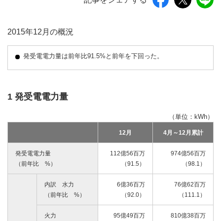
2015年12月の概況
発受電電力量は前年比91.5%と前年を下回った。
1 発受電電力量
（単位：kWh）
12月
4月～12月累計
発受電電力量
112億56百万
974億56百万
（前年比 %）
（91.5
）
（98.1）
内訳 水力
6億36百万
76
億62百万
（前年比 %）
（92.0）
（111.1）
火力
95億49百万
810億38百万