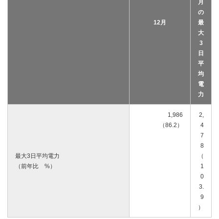
月
の
12月
最
大
3
日
平
均
電
力
1,986
2,
（86.2）
4
7
8
最大3日平均電力
（
（前年比 %）
1
0
3.
9
）