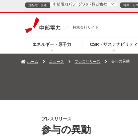
送配電・託送
電気・ガ
送配電・託送につ
持株会社サイト
電気・ガスのご契約
エネルギー・原子力
CSR・サステナビリティ
TOPページへ
TOPページへ
ご案内
個人の
参与の異動
ホーム
ニュース
プレスリリース
サービス・ソリューション
企業情報
効率化
（新しいウィンドウを開きます）
（新しいウィンドウ
プレスリリース
お知らせ
よくあるご
プレスリリース
参与の異動