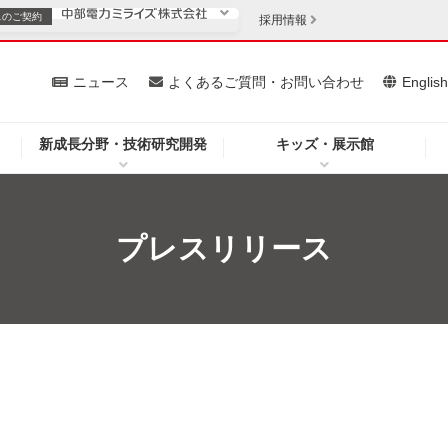
スの
ご契約
採用情報
いて
ニュース
よくあるご質問・お問い合わせ
Englis
新成長分野・技術研究開発
キッズ・展示館
お客さま
安定供給
法人のお客さま
・低コスト化
企業情報
プレスリリース
を開きます）
（新しいウィンドウを開きます）
質問・お問い合わせ