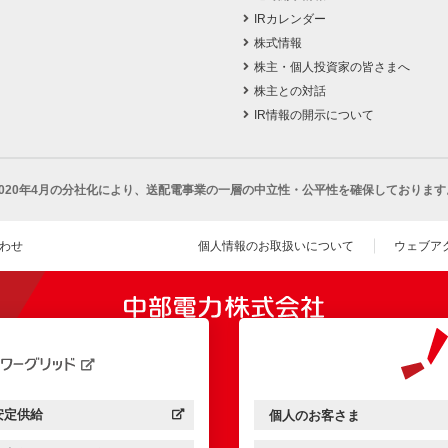
IRカレンダー
株式情報
株主・個人投資家の皆さまへ
株主との対話
IR情報の開示について
2020年4月の分社化により、
送配電事業の一層の中立性・公平性を確保しております
わせ
個人情報のお取扱いについて
ウェブア
（新し
開きます）
安定供給
個人のお客さま
中部電力パワーグリッド：
（新しいウィンドウを開きます）
中部電力ミライズ：
（新しいウィンドウを開きま