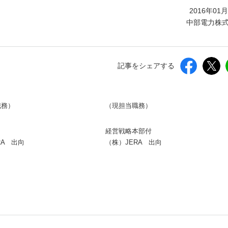
しいウィンドウを開きます）
2016年01
中部電力株
記事をシェアする
職務）
（現担当職務）
経営戦略本部付
RA 出向
（株）JERA 出向