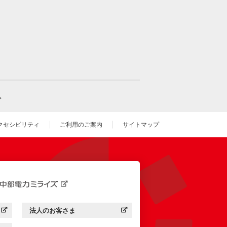
。
クセシビリティ
ご利用のご案内
サイトマップ
いウィンドウを開きます）
法人のお客さま
す）
中部電力ミライズ：
（新しいウィンドウを開きます）