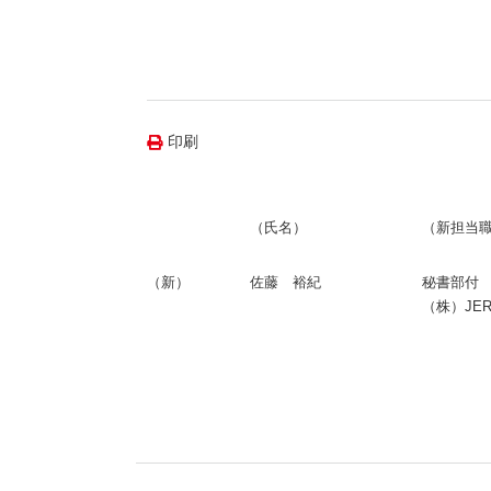
（新しいウィンドウを開きます）
（新
ニュース
よくあるご質問・お問い合わせ
印刷
（氏名）
（新担当
（新）
佐藤 裕紀
秘書部付
（株）JE