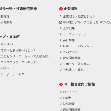
成長分野・技術研究開発
企業情報
成長分野
企業理念・経営ビジョン
術研究開発
中部電力グループにおけるDXの取
人財戦略
トップメッセージ
ッズ・展示館
会社情報
マルZOO
レポート・パンフレット
んで学べる展示館へ行こう！
ガバナンス
気こどもシリーズ「ちゅうでん壁新聞」
資材調達情報
イエンスクラブ「エレキッズ」
スポーツ・取り組み
育支援ツール
中部電力、挑戦中。
えて！よっしー先生
IR・投資家向け情報
IRニュース
IR資料
財務情報
適時開示情報