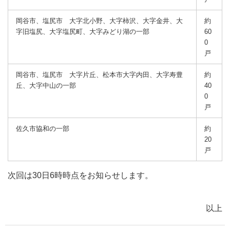
岡谷市、塩尻市 大字北小野、大字柿沢、大字金井、大
約
字旧塩尻、大字塩尻町、大字みどり湖の一部
60
0
戸
岡谷市、塩尻市 大字片丘、松本市大字内田、大字寿豊
約
丘、大字中山の一部
40
0
戸
佐久市協和の一部
約
20
戸
次回は30日6時時点をお知らせします。
以上