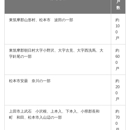
戸
数
東筑摩郡山形村、松本市 波田の一部
約
10
0
戸
東筑摩郡朝日村大字小野沢、大字古見、大字西洗馬、大
約
字針尾の一部
60
0
戸
松本市安曇 奈川の一部
約
20
0
戸
上田市上武石 小沢根、上本入、下本入、小県郡長和
約
町 和田、松本市入山辺の一部
70
0
戸