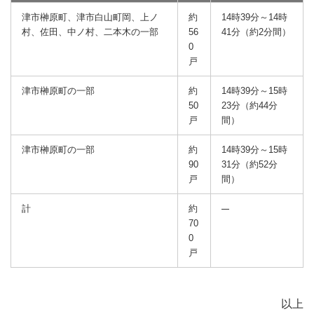
津市榊原町、津市白山町岡、上ノ
約
14時39分～14時
村、佐田、中ノ村、二本木の一部
56
41分（約2分間）
0
戸
津市榊原町の一部
約
14時39分～15時
50
23分（約44分
戸
間）
津市榊原町の一部
約
14時39分～15時
90
31分（約52分
戸
間）
計
約
70
0
戸
以上