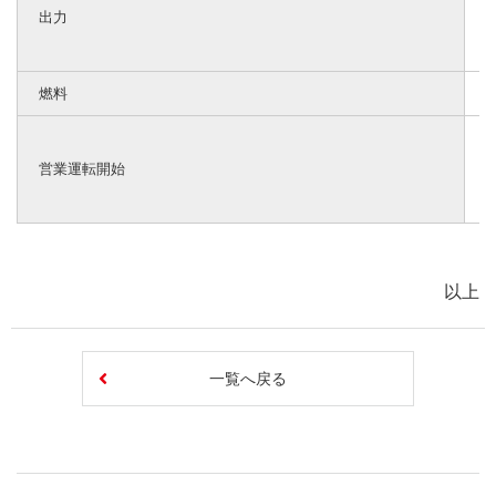
出力
3
4
燃料
L
1
2
営業運転開始
3
4
以上
一覧へ戻る