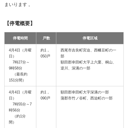
まいります 。
【停電概要】
停電時間
戸数
停電区域
4月4日（月曜
約1，
西尾市吉良町宮迫、西幡豆町の一
日）
050戸
部
7時27分～
額田郡幸田町大字上六栗、桐山、
9時58分
逆川、深溝の一部
（最長約
151分間）
4月4日（月曜
約1，
額田郡幸田町大字深溝の一部
日）
090戸
蒲郡市竹ノ谷町、西迫町の一部
7時55分～7
時56分
（約1分
間）